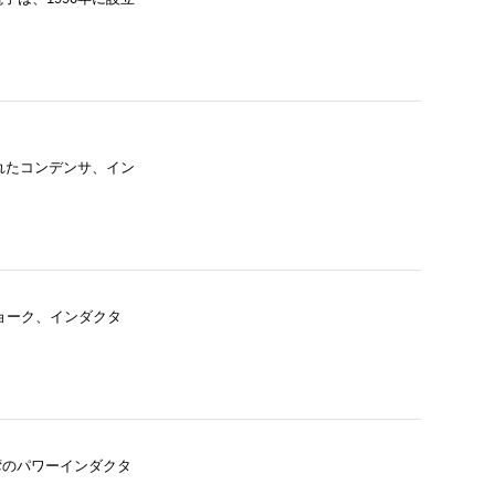
設立されたコンデンサ、イン
、台湾のチョーク、インダクタ
された台湾のパワーインダクタ