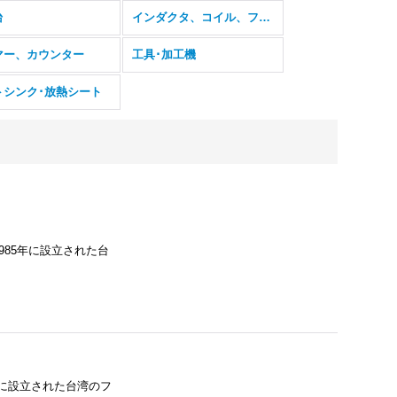
台
インダクタ、コイル、フェライトコア
マー、カウンター
工具･加工機
トシンク･放熱シート
onは1985年に設立された台
1990年に設立された台湾のフ