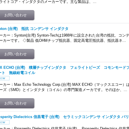
ライトコア・インダクタのメーカーです。主な製品は、…
nton (台湾) 抵抗 コンデンサ インダクタ
ーカー：Synton(台湾) Synton-Techは1988年に設立された台湾の抵抗、
ーカーです。 ◇製品 低OHMチップ抵抗器、固定高電圧抵抗器、抵抗器ネ…
AX ECHO (台湾) 積層チップインダクタ フェライトビーズ コモンモー
ート 無線給電コイル
ーカー：Max Echo Technology Corp.(台湾) MAX ECHO（マックスエ
ーズ（SMD）とインダクタ（コイル）の専門製造メーカです。そのほか、…
osperity Dielectrics 信昌電子 (台湾) セラミックコンデンサ インダクタ
カー：Prosperity Dielectrics 信昌電子 (台湾) Prosperity Dielectric