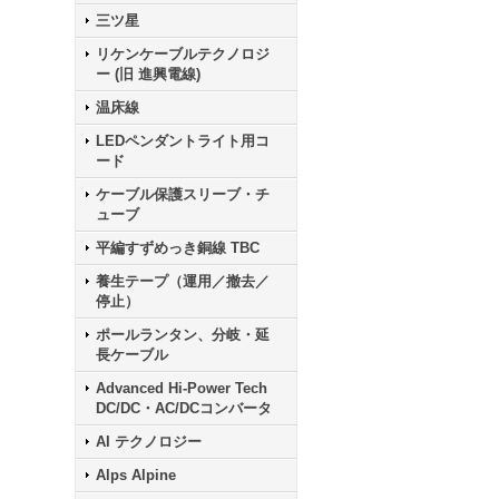
三ツ星
リケンケーブルテクノロジ
ー (旧 進興電線)
温床線
LEDペンダントライト用コ
ード
ケーブル保護スリーブ・チ
ューブ
平編すずめっき銅線 TBC
養生テープ（運用／撤去／
停止）
ポールランタン、分岐・延
長ケーブル
Advanced Hi-Power Tech
DC/DC・AC/DCコンバータ
AI テクノロジー
Alps Alpine