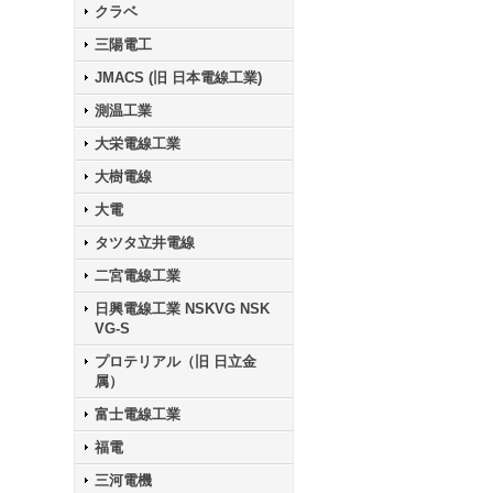
クラベ
三陽電工
JMACS (旧 日本電線工業)
測温工業
大栄電線工業
大樹電線
大電
タツタ立井電線
二宮電線工業
日興電線工業 NSKVG NSK
VG-S
プロテリアル（旧 日立金
属）
富士電線工業
福電
三河電機