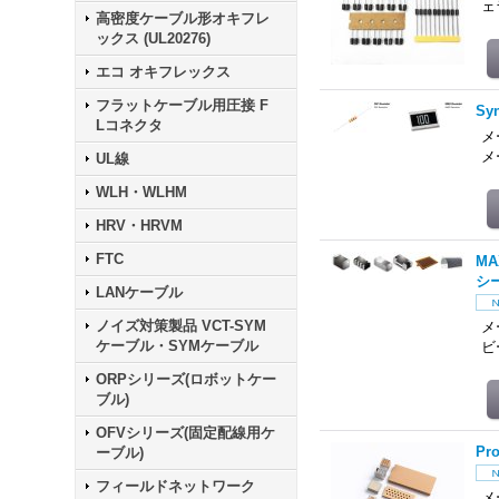
ェ
高密度ケーブル形オキフレ
ックス (UL20276)
エコ オキフレックス
フラットケーブル用圧接 F
Sy
Lコネクタ
メ
メ
UL線
WLH・WLHM
HRV・HRVM
FTC
M
シ
LANケーブル
ノイズ対策製品 VCT-SYM
メ
ケーブル・SYMケーブル
ビ
ORPシリーズ(ロボットケー
ブル)
OFVシリーズ(固定配線用ケ
Pr
ーブル)
フィールドネットワーク
メー