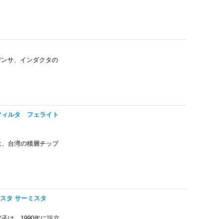
コンデンサ、インダクタの
ドフィルタ フェライト
コー）は、台湾の積層チップ
 バリスタ サーミスタ
s 信昌電子は、1990年に設立