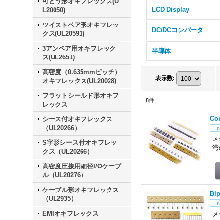
可とう形オキフレックス(U
LCD Display
L20050)
ツイストペア形オキフレッ
DC/DCコンバータ
クス(UL20591)
3アンペア用オキフレック
半導体
ス(UL2651)
高密度（0.635mmピッチ）
表示数
:
オキフレックス(UL20028)
フラットシールド形オキフ
8
件
レックス
C
シース付オキフレックス
（UL20266）
メ
S字形シース付オキフレッ
湾
クス（UL20266）
高密度圧接用細径I/Oケーブ
ル（UL20276）
ケーブル形オキフレックス
B
（UL2935）
EMIオキフレックス
メ