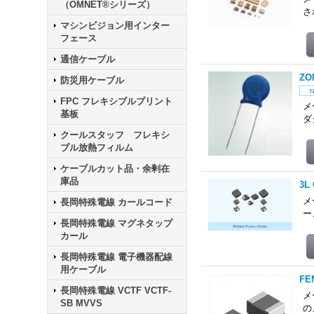
（OMNET®シリーズ）
さ
マシンビジョン用インター
フェース
通信ケーブル
Z
防災用ケーブル
FPC フレキシブルプリント
メ
基板
ダ
クールスタッフ フレキシ
ブル放熱フィルム
ケーブルカット品・余剰在
庫品
3L
メ
長岡特殊電線 カールコード
ー
長岡特殊電線 マグネタップ
カール
長岡特殊電線 電子機器配線
用ケーブル
FE
長岡特殊電線 VCTF VCTF-
メ
SB MVVS
の