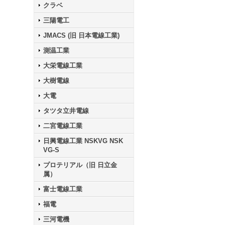
クラベ
三陽電工
JMACS (旧 日本電線工業)
測温工業
大栄電線工業
大樹電線
大電
タツタ立井電線
二宮電線工業
日興電線工業 NSKVG NSK
VG-S
プロテリアル（旧 日立金
属）
富士電線工業
福電
三河電機