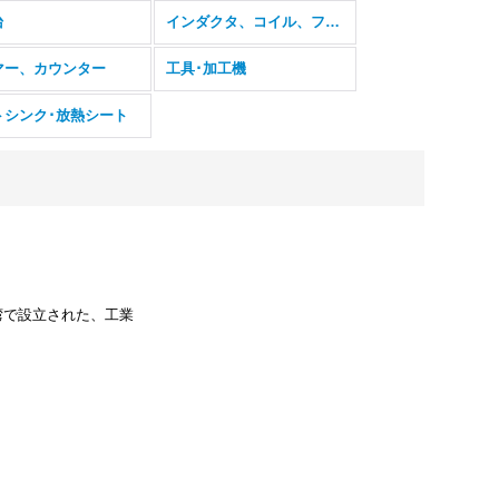
台
インダクタ、コイル、フェライトコア
マー、カウンター
工具･加工機
トシンク･放熱シート
87年に台湾で設立された、工業