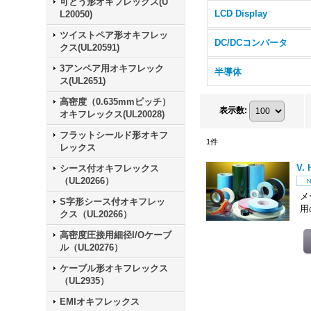
可とう形オキフレックス(U
LCD Display
L20050)
ツイストペア形オキフレッ
DC/DCコンバータ
クス(UL20591)
3アンペア用オキフレック
半導体
ス(UL2651)
高密度（0.635mmピッチ）
表示数
:
オキフレックス(UL20028)
フラットシールド形オキフ
1
件
レックス
V.
シース付オキフレックス
（UL20266）
メ
S字形シース付オキフレッ
用
クス（UL20266）
高密度圧接用細径I/Oケーブ
ル（UL20276）
ケーブル形オキフレックス
（UL2935）
EMIオキフレックス