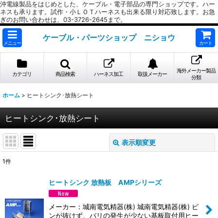
沖電線製品をはじめとした、ケーブル・電子部品の専門ショップです。ハー
ネスも承ります。試作・小ＬＯＴハーネスも出来る限り対応致します。お急
ぎのお問い合わせは、03-3726-2645まで。
ケーブル・パーツショップ ニショウ
メニュー
カート
海外メーカー製品
カテゴリ
商品検索
ハーネス加工
取扱メーカー
分類
ホーム
>
ヒートシンク･放熱シート
ヒートシンク･放熱シート
表示順変更
閉じる
1
件
表示数
:
ヒートシンク 放熱板 AMPシリーズ
並び順
:
メーカー：城南電気精器(株) 城南電気精器(株) ピ
ンが抜けず、バリの発生が少ない基板取付用ヒー