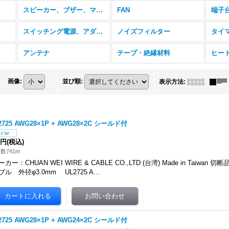
スピーカー、ブザー、マイク
FAN
端子
スイッチング電源、アダプタ
ノイズフィルター
タイ
アンテナ
テープ・絶縁材料
ヒー
画像
:
並び順
:
表示方法
:
2725 AWG28×1P + AWG28×2C シールド付
0円
(税込)
数741m
ーカー：CHUAN WEI WIRE & CABLE CO.,LTD (台湾) Made in Taiwan 切
ブル 外径φ3.0mm UL2725 A…
2725 AWG28×1P + AWG24×2C シールド付