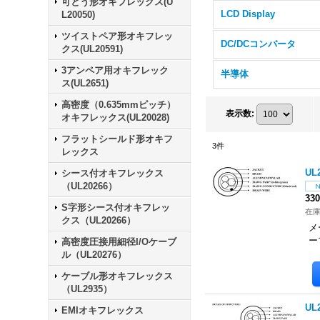
可とう形オキフレックス(U
LCD Display
L20050)
ツイストペア形オキフレッ
DC/DCコンバータ
クス(UL20591)
3アンペア用オキフレック
半導体
ス(UL2651)
高密度（0.635mmピッチ）
表示数
:
オキフレックス(UL20028)
フラットシールド形オキフ
3
件
レックス
UL
シース付オキフレックス
（UL20266）
33
S字形シース付オキフレッ
在庫
クス（UL20266）
メ
ー
高密度圧接用細径I/Oケーブ
ル（UL20276）
ケーブル形オキフレックス
（UL2935）
UL
EMIオキフレックス