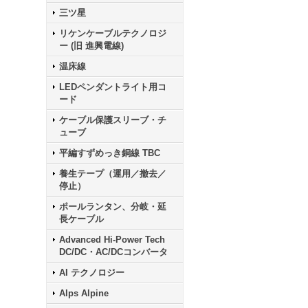
三ツ星
リケンケーブルテクノロジ
ー (旧 進興電線)
温床線
LEDペンダントライト用コ
ード
ケーブル保護スリーブ・チ
ューブ
平編すずめっき銅線 TBC
養生テープ（運用／撤去／
停止）
ポールランタン、分岐・延
長ケーブル
Advanced Hi-Power Tech
DC/DC・AC/DCコンバータ
AI テクノロジー
Alps Alpine