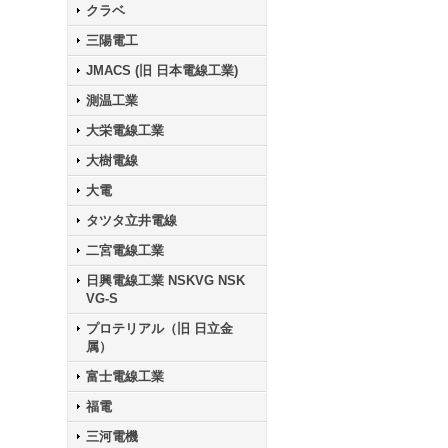
クラベ
三陽電工
JMACS (旧 日本電線工業)
測温工業
大栄電線工業
大樹電線
大電
タツタ立井電線
二宮電線工業
日興電線工業 NSKVG NSK
VG-S
プロテリアル（旧 日立金
属）
富士電線工業
福電
三河電機