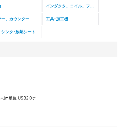
台
インダクタ、コイル、フェライトコア
マー、カウンター
工具･加工機
トシンク･放熱シート
断品=1m単位 USB2.0ケ