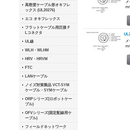
メ
高密度ケーブル形オキフレ
m
ックス (UL20276)
エコ オキフレックス
フラットケーブル用圧接 F
Lコネクタ
UL
メ
UL線
m
WLH・WLHM
HRV・HRVM
FTC
LANケーブル
ノイズ対策製品 VCT-SYM
ケーブル・SYMケーブル
ORPシリーズ(ロボットケー
ブル)
OFVシリーズ(固定配線用ケ
ーブル)
フィールドネットワーク