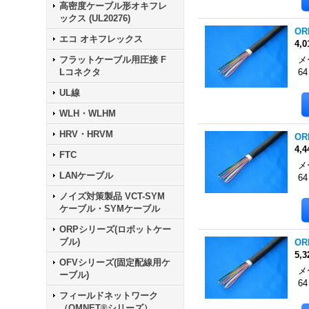
高密度ケーブル形オキフレ
ックス (UL20276)
OR
エコ オキフレックス
4,
フラットケーブル用圧接 F
メ
Lコネクタ
6
UL線
WLH・WLHM
HRV・HRVM
OR
4,
FTC
メ
LANケーブル
6
ノイズ対策製品 VCT-SYM
ケーブル・SYMケーブル
ORPシリーズ(ロボットケー
ブル)
OR
5,
OFVシリーズ(固定配線用ケ
メ
ーブル)
6
フィールドネットワーク
（OMNET®シリーズ）