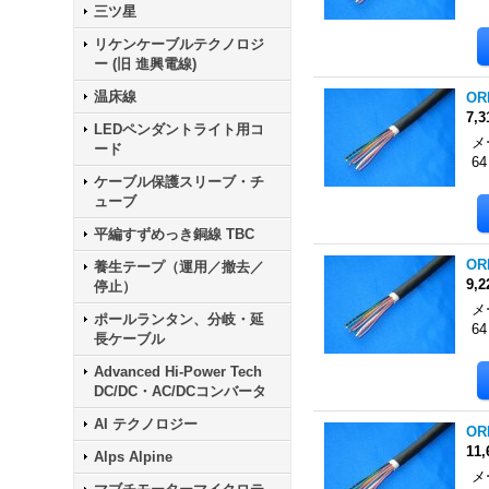
三ツ星
リケンケーブルテクノロジ
ー (旧 進興電線)
温床線
OR
7,
LEDペンダントライト用コ
メ
ード
6
ケーブル保護スリーブ・チ
ューブ
平編すずめっき銅線 TBC
OR
養生テープ（運用／撤去／
9,
停止）
メ
ポールランタン、分岐・延
6
長ケーブル
Advanced Hi-Power Tech
DC/DC・AC/DCコンバータ
AI テクノロジー
OR
11
Alps Alpine
メ