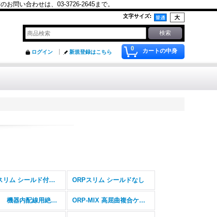
合わせは、03-3726-2645まで。
文字サイズ
:
0
カートの中身
ログイン
新規登録はこちら
ORPスリム シールド付き(SB)
ORPスリム シールドなし
ORP-I 機器内配線用絶縁電線
ORP-MIX 高屈曲複合ケーブル