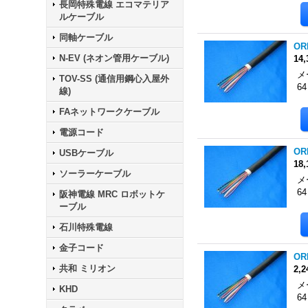
長岡特殊電線 エコマテリア
ルケーブル
同軸ケーブル
OR
N-EV (ネオン管用ケーブル)
14
メ
TOV-SS (通信用鋼心入屋外
6
線)
FAネットワークケーブル
電源コード
OR
USBケーブル
18
ソーラーケーブル
メ
6
阪神電線 MRC ロボットケ
ーブル
石川特殊電線
金子コード
OR
共和 ミリオン
2,
メ
KHD
6