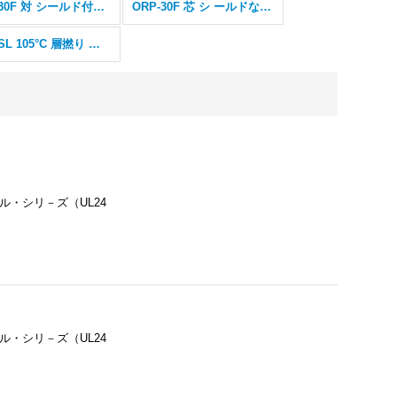
ORP-30F 対 シールド付き(SB) 超細径
ORP-30F 芯 シ ールドなし 超細径
ORP-SL 105°C 層撚り シールドなし
ル・シリ－ズ（UL24
ル・シリ－ズ（UL24