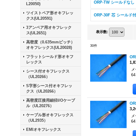
ORP-TW シールドなし
L20050)
ツイストペア形オキフレッ
クス(UL20591)
3アンペア用オキフレック
表示数
:
ス(UL2651)
高密度（0.635mmピッチ）
30
件
オキフレックス(UL20028)
フラットシールド形オキフ
OR
レックス
1,
メ
シース付オキフレックス
6
（UL20266）
S字形シース付オキフレッ
クス（UL20266）
高密度圧接用細径I/Oケーブ
OR
ル（UL20276）
3,
ケーブル形オキフレックス
メ
（UL2935）
6
EMIオキフレックス