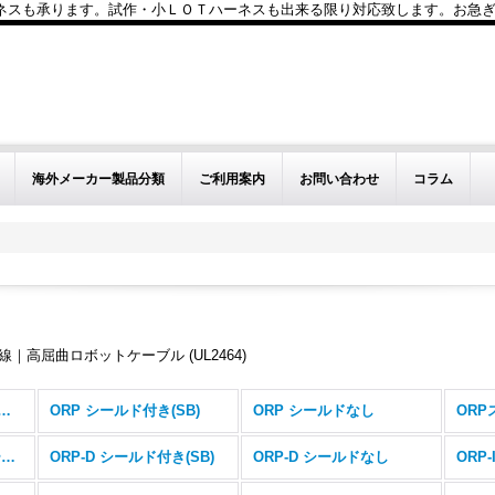
も承ります。試作・小ＬＯＴハーネスも出来る限り対応致します。お急ぎのお問い
海外メーカー製品分類
ご利用案内
お問い合わせ
コラム
し
し
｜高屈曲ロボットケーブル (UL2464)
リーズ(ロボットケーブル) (全商品)
ORP シールド付き(SB)
ORP シールドなし
ORPスリム 層撚り シールドなし
ORP-D シールド付き(SB)
ORP-D シールドなし