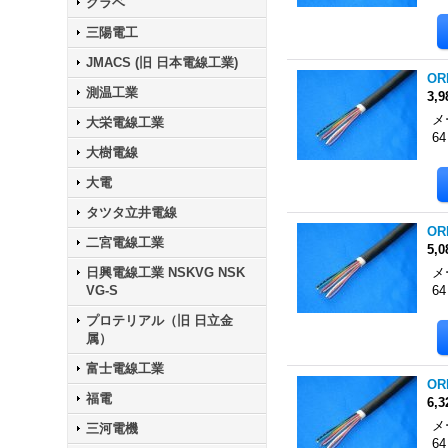
クラベ
三陽電工
JMACS (旧 日本電線工業)
OR
測温工業
3,
メ
大栄電線工業
6
大樹電線
大電
タツタ立井電線
OR
二宮電線工業
5,
日興電線工業 NSKVG NSK
メ
VG-S
6
プロテリアル（旧 日立金
属）
富士電線工業
OR
福電
6,
メ
三河電機
6