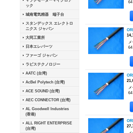
マブチモーターマイクロテ
6
ック
城南電気精器 端子台
スタンデックス エレクトロ
ニクス ジャパン
OR
14
大同工業所
メ
日本エレパーツ
6
ファーゴ ジャパン
ラピステクノロジー
AATC (台湾)
OR
21
AcBel Polytech (台湾)
メ
ACE SOUND (台湾)
6
AEC CONNECTOR (台湾)
AL Goodwell Industries
(香港)
OR
ALL RIGHT ENTERPRISE
27
(台湾)
メ