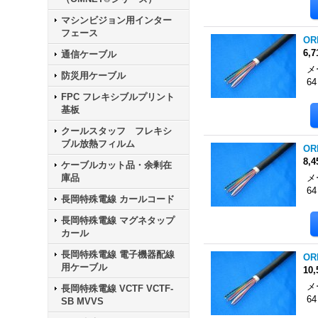
マシンビジョン用インター
フェース
OR
6,
通信ケーブル
メ
防災用ケーブル
6
FPC フレキシブルプリント
基板
クールスタッフ フレキシ
ブル放熱フィルム
OR
8,
ケーブルカット品・余剰在
庫品
メ
6
長岡特殊電線 カールコード
長岡特殊電線 マグネタップ
カール
長岡特殊電線 電子機器配線
OR
用ケーブル
10
メ
長岡特殊電線 VCTF VCTF-
6
SB MVVS