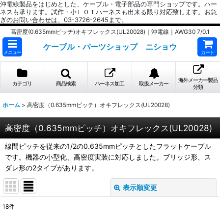
沖電線製品をはじめとした、ケーブル・電子部品の専門ショップです。ハー
ネスも承ります。試作・小ＬＯＴハーネスも出来る限り対応致します。お急
ぎのお問い合わせは、03-3726-2645まで。
高密度(0.635mmピッチ)オキフレックス(UL20028)｜沖電線｜AWG30 7/0.1
ケーブル・パーツショップ ニショウ
メニュー
カート
海外メーカー製品
カテゴリ
商品検索
ハーネス加工
取扱メーカー
分類
ホーム
>
高密度（0.635mmピッチ）オキフレックス(UL20028)
高密度（0.635mmピッチ）オキフレックス(UL20028)
線間ピッチを従来の1/2の0.635mmピッチとしたフラットケーブル
です。機器の小型化、高密度実装に対応しました。ブリッジ形、ス
ダレ形の2タイプがあります。
表示順変更
閉じる
18
件
サブカテゴリ
: