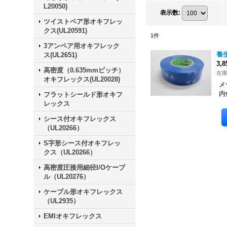
L20050)
表示数
:
ツイストペア形オキフレッ
クス(UL20591)
1
件
3アンペア用オキフレック
養
ス(UL2651)
3,
高密度（0.635mmピッチ）
在庫
オキフレックス(UL20028)
メ
内
フラットシールド形オキフ
レックス
シース付オキフレックス
（UL20266）
S字形シース付オキフレッ
クス（UL20266）
高密度圧接用細径I/Oケーブ
ル（UL20276）
ケーブル形オキフレックス
（UL2935）
EMIオキフレックス