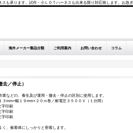
も承ります。試作・小ＬＯＴハーネスも出来る限り対応致します。お急ぎのお問い
海外メーカー製品分類
ご利用案内
お問い合わせ
コラム
撤去／停止）
内作業などの、養生及び運用・撤去・停止の区別に使用します。
．１３mm×幅１９mm×２０ｍ巻／耐電圧３５００Ｖ（１分間）
字印刷
字印刷
字印刷
がよく、被着体にしっかりと密着します。