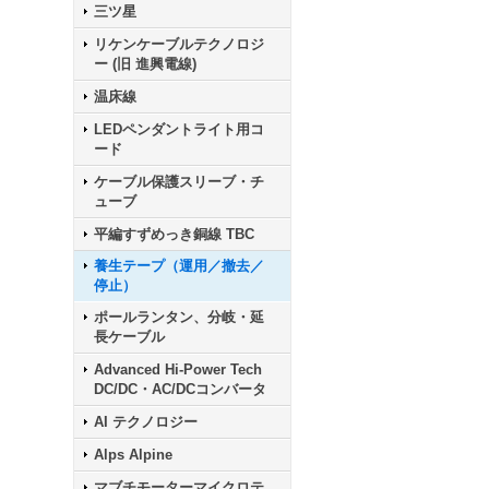
三ツ星
リケンケーブルテクノロジ
ー (旧 進興電線)
温床線
LEDペンダントライト用コ
ード
ケーブル保護スリーブ・チ
ューブ
平編すずめっき銅線 TBC
養生テープ（運用／撤去／
停止）
ポールランタン、分岐・延
長ケーブル
Advanced Hi-Power Tech
DC/DC・AC/DCコンバータ
AI テクノロジー
Alps Alpine
マブチモーターマイクロテ