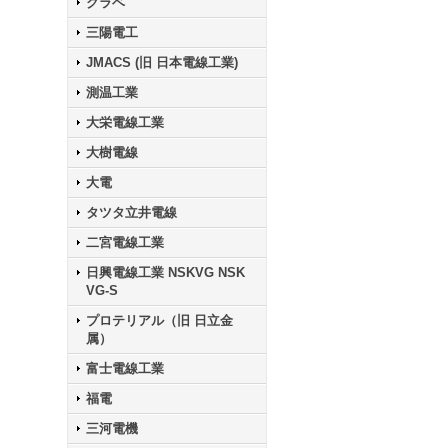
クラベ
三陽電工
JMACS (旧 日本電線工業)
測温工業
大栄電線工業
大樹電線
大電
タツタ立井電線
二宮電線工業
日興電線工業 NSKVG NSK
VG-S
プロテリアル（旧 日立金
属）
富士電線工業
福電
三河電機