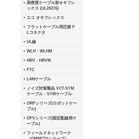
高密度ケーブル形オキフレ
ックス (UL20276)
エコ オキフレックス
フラットケーブル用圧接 F
Lコネクタ
UL線
WLH・WLHM
HRV・HRVM
FTC
LANケーブル
ノイズ対策製品 VCT-SYM
ケーブル・SYMケーブル
ORPシリーズ(ロボットケー
ブル)
OFVシリーズ(固定配線用ケ
ーブル)
フィールドネットワーク
（OMNET®シリーズ）