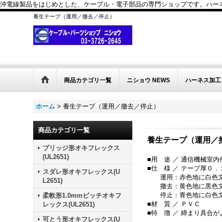
沖電線製品をはじめとした、ケーブル・電子部品の専門ショップです。ハーネス
養生テープ（運用／撤去／停止）
商品カテゴリ一覧
ニショウ NEWS
ハーネス加工
ホーム
>
養生テープ（運用／撤去／停止）
商品カテゴリ一覧
養生テープ（運用／
ブリッジ形オキフレックス
(UL2651)
■用 途 ／ 通信機械室
■仕 様 ／ テープ厚０
スダレ形オキフレックス(U
運用：赤色地に白色文
L2651)
撤去：黄色地に黒色文
停止：青色地に白色文
柔軟形1.0mmピッチオキフ
■材 質 ／ ＰＶＣ
レックス(UL2651)
■特 徴 ／ 締まり具合
可とう形オキフレックス(U