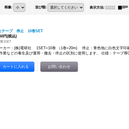
画像
:
並び順
:
表示方法
:
生テープ 停止 10巻SET
850円
(税込)
数3SET
ーカー：(株)電研社 1SET=10巻 （1巻=20m) 停止：青色地に白色文字
作業などの養生及び運用・撤去・停止の区別に使用します。 仕様：テープ厚0