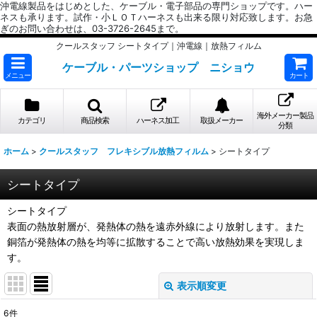
沖電線製品をはじめとした、ケーブル・電子部品の専門ショップです。ハー
ネスも承ります。試作・小ＬＯＴハーネスも出来る限り対応致します。お急
ぎのお問い合わせは、03-3726-2645まで。
クールスタッフ シートタイプ｜沖電線｜放熱フィルム
ケーブル・パーツショップ ニショウ
メニュー
カート
海外メーカー製品
カテゴリ
商品検索
ハーネス加工
取扱メーカー
分類
ホーム
>
クールスタッフ フレキシブル放熱フィルム
>
シートタイプ
シートタイプ
シートタイプ
表面の熱放射層が、発熱体の熱を遠赤外線により放射します。また
銅箔が発熱体の熱を均等に拡散することで高い放熱効果を実現しま
す。
表示順変更
閉じる
6
件