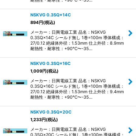
NSKVG 0.3SQ×14C
894
円
(税込)
メーカー：日興電線工業 品名：NSKVG
0.3SQ×14C シールド無し 1巻=100m 導体構成：
27/0.12 絶縁体外径：1.53mm 仕上外径：8.9mm
耐熱性・耐寒性：+90℃〜-35…
NSKVG 0.3SQ×16C
1,009
円
(税込)
メーカー：日興電線工業 品名：NSKVG
0.3SQ×16C シールド無し 1巻=100m 導体構成：
27/0.12 絶縁体外径：1.53mm 仕上外径：9.4mm
耐熱性・耐寒性：+90℃〜-35…
NSKVG 0.3SQ×20C
1,233
円
(税込)
メーカー：日興電線工業 品名：NSKVG
0.3SQ×20C シールド無し 1巻=100m 導体構成：