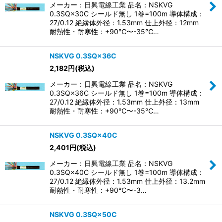
メーカー：日興電線工業 品名：NSKVG
0.3SQ×30C シールド無し 1巻=100m 導体構成：
27/0.12 絶縁体外径：1.53mm 仕上外径：12mm
耐熱性・耐寒性：+90℃〜-35℃…
NSKVG 0.3SQ×36C
2,182
円
(税込)
メーカー：日興電線工業 品名：NSKVG
0.3SQ×36C シールド無し 1巻=100m 導体構成：
27/0.12 絶縁体外径：1.53mm 仕上外径：13mm
耐熱性・耐寒性：+90℃〜-35℃…
NSKVG 0.3SQ×40C
2,401
円
(税込)
メーカー：日興電線工業 品名：NSKVG
0.3SQ×40C シールド無し 1巻=100m 導体構成：
27/0.12 絶縁体外径：1.53mm 仕上外径：13.2mm
耐熱性・耐寒性：+90℃〜-3…
NSKVG 0.3SQ×50C