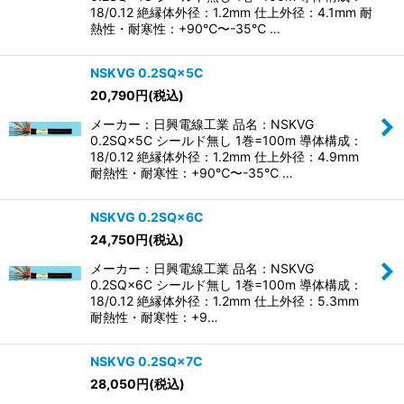
18/0.12 絶縁体外径：1.2mm 仕上外径：4.1mm 耐
熱性・耐寒性：+90℃〜-35℃ …
NSKVG 0.2SQ×5C
20,790
円
(税込)
メーカー：日興電線工業 品名：NSKVG
0.2SQ×5C シールド無し 1巻=100m 導体構成：
18/0.12 絶縁体外径：1.2mm 仕上外径：4.9mm
耐熱性・耐寒性：+90℃〜-35℃ …
NSKVG 0.2SQ×6C
24,750
円
(税込)
メーカー：日興電線工業 品名：NSKVG
0.2SQ×6C シールド無し 1巻=100m 導体構成：
18/0.12 絶縁体外径：1.2mm 仕上外径：5.3mm
耐熱性・耐寒性：+9…
NSKVG 0.2SQ×7C
28,050
円
(税込)