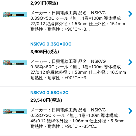
2,991
円
(税込)
メーカー：日興電線工業 品名：NSKVG
0.3SQ×50C シールド無し 1巻=100m 導体構成：
27/0.12 絶縁体外径：1.53mm 仕上外径：15.1mm
耐熱性・耐寒性：+90℃〜-3…
NSKVG 0.3SQ×60C
3,605
円
(税込)
メーカー：日興電線工業 品名：NSKVG
0.3SQ×60C シールド無し 1巻=100m 導体構成：
27/0.12 絶縁体外径：1.53mm 仕上外径：16.5mm
耐熱性・耐寒性：+90℃〜-3…
NSKVG 0.5SQ×2C
23,540
円
(税込)
メーカー：日興電線工業 品名：NSKVG
0.5SQ×2C シールド無し 1巻=100m 導体構成：
45/0.12 絶縁体外径：1.96mm 仕上外径：5.5mm
耐熱性・耐寒性：+90℃〜-35℃…