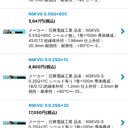
NSKVG 0.5SQ×60C
5,647
円
(税込)
メーカー：日興電線工業 品名：NSKVG
0.5SQ×60C シールド無し 1巻=100m 導体構成：
45/0.12 絶縁体外径：1.96mm 仕上外径：
20.3mm 耐熱性・耐寒性：+90℃〜-3…
NSKVG-S 0.2SQ×1C
8,800
円
(税込)
メーカー：日興電線工業 品名：NSKVG-S
0.2SQ×1C シールド有り 1巻=100m 導体構成：
18/0.12 絶縁体外径：1.2mm 仕上外径：2.5mm 耐
熱性・耐寒性：+90℃〜-35…
NSKVG-S 0.2SQ×2C
17,050
円
(税込)
メーカー：日興電線工業 品名：NSKVG-S
0.2SQ×2C シールド有り 1巻=100m 導体構成：