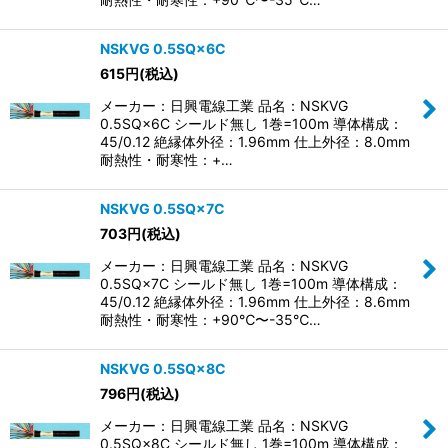
NSKVG 0.5SQ×6C
615
円
(税込)
メーカー：日興電線工業 品名：NSKVG
0.5SQ×6C シールド無し 1巻=100m 導体構成：
45/0.12 絶縁体外径：1.96mm 仕上外径：8.0mm
耐熱性・耐寒性：+…
NSKVG 0.5SQ×7C
703
円
(税込)
メーカー：日興電線工業 品名：NSKVG
0.5SQ×7C シールド無し 1巻=100m 導体構成：
45/0.12 絶縁体外径：1.96mm 仕上外径：8.6mm
耐熱性・耐寒性：+90℃〜-35℃…
NSKVG 0.5SQ×8C
796
円
(税込)
メーカー：日興電線工業 品名：NSKVG
0.5SQ×8C シールド無し 1巻=100m 導体構成：