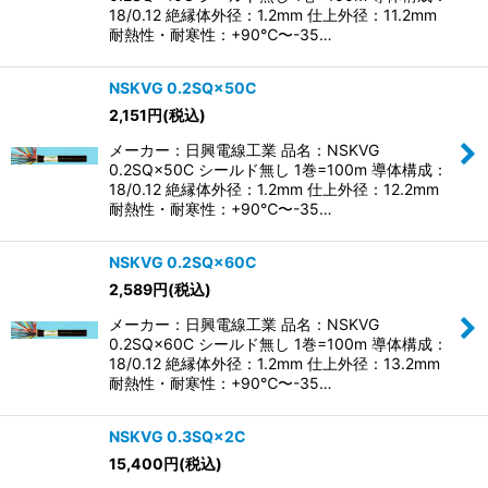
18/0.12 絶縁体外径：1.2mm 仕上外径：11.2mm
耐熱性・耐寒性：+90℃〜-35…
NSKVG 0.2SQ×50C
2,151
円
(税込)
メーカー：日興電線工業 品名：NSKVG
0.2SQ×50C シールド無し 1巻=100m 導体構成：
18/0.12 絶縁体外径：1.2mm 仕上外径：12.2mm
耐熱性・耐寒性：+90℃〜-35…
NSKVG 0.2SQ×60C
2,589
円
(税込)
メーカー：日興電線工業 品名：NSKVG
0.2SQ×60C シールド無し 1巻=100m 導体構成：
18/0.12 絶縁体外径：1.2mm 仕上外径：13.2mm
耐熱性・耐寒性：+90℃〜-35…
NSKVG 0.3SQ×2C
15,400
円
(税込)