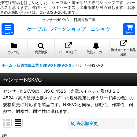
沖電線製品をはじめとした、ケーブル・電子部品の専門ショップです。ハー
ネスも承ります。試作・小ＬＯＴハーネスも出来る限り対応致します。お急
ぎのお問い合わせは、03-3726-2645まで。
センサーNSKVG｜ 日興電線工業
ケーブル・パーツショップ ニショウ
メニュー
カート
海外メーカー製品
カテゴリ
商品検索
ハーネス加工
取扱メーカー
分類
ホーム
>
日興電線工業 NSKVG NSKVG-S
>
センサーNSKVG
センサーNSKVG
センサーNSKVGは、JIS C 4525（光電スイッチ）及びJIS C
4524（高周波形近接スイッチ）の規格改定に伴うリード線の色別の
規格変更に対応する製品です。NSKVGと同様、移動性、作業性、耐
熱性、耐寒性、耐油性に優れます。
表示順変更
閉じる
8
件