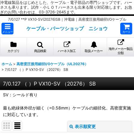
沖電線製品をはじめとした、ケーブル・電子部品の専門ショップです。ハー
ネスも承ります。試作・小ＬＯＴハーネスも出来る限り対応致します。お急
ぎのお問い合わせは、03-3726-2645まで。
7/0.127 **P VX10-SV(20276)SB｜沖電線｜高密度圧接用細径I/Oケーブル
ケーブル・パーツショップ ニショウ
メニュー
カート
海外メーカー製品
カテゴリ
商品検索
ハーネス加工
取扱メーカー
分類
ホーム
>
高密度圧接用細径I/Oケーブル（UL20276）
>
7/0.127 （ ）P VX10-SV （20276） SB
7/0.127 （ ）P VX10-SV （20276） SB
SV：シールド有り
最も絶緑体外径が細く（=0.58mm）ケーブルの細径化、高密度実施
に対応しています。
表示順変更
閉じる