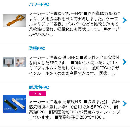
パワーFPC
メーカー：沖電線 パワーFPC ■回路導体の厚化に
より、大電流基板をFPCで実現しました。ケーブ
ルやリジッド基板、バスバーなどと比較し薄肉で
柔軟性に優れ、軽量化にも貢献します。 ■ケーブ
ルやバスバ…
透明FPC
メーカー：沖電線 透明FPC ■透明性と半田実装性
を両立したFPCです。 ■耐熱性の高い透明ポリイ
ミドフィルムを使用しています。 従来FPCのデザ
インルールをそのまま利用できます。 医療、…
耐環境FPC
メーカー：沖電線 耐環境FPC ■高温または、高圧
蒸気環境の厳しい条件で使用できるFPCです。耐
高熱FPC、耐高圧蒸気FPCの2品種をラインアップ
しています。 ■耐高熱FPC 200°C×100…