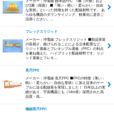
並び順
:
メーカー：沖電線 標準品FPC 1層（片面）およ
び2層（両面） ■『薄い・軽い・柔らかい・自由
な形状』といった特徴を持った配線材料です。 あ
絞り込む
らゆる機器のダウンサイジング、軽量化に是非ご
活用ください。…
フレックスリジッド
メーカー：沖電線 フレックスリジット ■部品実装
の容易さ、曲げられることによる立体配置など、
リジッド基板とフレキシブル基板（FPC）の利点
を兼ね備えた、ハイブリッド配線材料です。リジ
ッド基板とフレキ…
長尺FPC
メーカー：沖電線 長尺FPC ■FPCの特徴（薄い・
軽い・柔らかい・自由な形状）に加え従来のケー
ブルに迫る配線長を実現しました！ 15年以上の実
績があり、宇宙機器にも（14m長）採用された高
品質・高…
極細長尺FPC