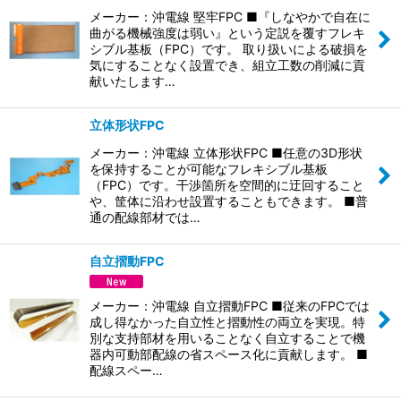
メーカー：沖電線 堅牢FPC ■『しなやかで自在に
曲がる機械強度は弱い』という定説を覆すフレキ
シブル基板（FPC）です。 取り扱いによる破損を
気にすることなく設置でき、組立工数の削減に貢
献いたします…
立体形状FPC
メーカー：沖電線 立体形状FPC ■任意の3D形状
を保持することが可能なフレキシブル基板
（FPC）です。干渉箇所を空間的に迂回すること
や、筐体に沿わせ設置することもできます。 ■普
通の配線部材では…
自立摺動FPC
メーカー：沖電線 自立摺動FPC ■従来のFPCでは
成し得なかった自立性と摺動性の両立を実現。特
別な支持部材を用いることなく自立することで機
器内可動部配線の省スペース化に貢献します。 ■
配線スペー…