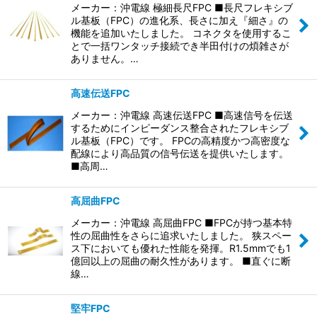
メーカー：沖電線 極細長尺FPC ■長尺フレキシブ
ル基板（FPC）の進化系、長さに加え『細さ』の
機能を追加いたしました。 コネクタを使用するこ
とで一括ワンタッチ接続でき半田付けの煩雑さが
ありません。…
高速伝送FPC
メーカー：沖電線 高速伝送FPC ■高速信号を伝送
するためにインピーダンス整合されたフレキシブ
ル基板（FPC）です。 FPCの高精度かつ高密度な
配線により高品質の信号伝送を提供いたします。
■高周…
高屈曲FPC
メーカー：沖電線 高屈曲FPC ■FPCが持つ基本特
性の屈曲性をさらに追求いたしました。 狭スペー
ス下においても優れた性能を発揮。R1.5mmでも1
億回以上の屈曲の耐久性があります。 ■直ぐに断
線…
堅牢FPC