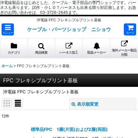
沖電線製品をはじめとした、ケーブル・電子部品の専門ショップです。ハー
ネスも承ります。試作・小ＬＯＴハーネスも出来る限り対応致します。お急
ぎのお問い合わせは、03-3726-2645まで。
沖電線 FPC フレキシブルプリント基板
ケーブル・パーツショップ ニショウ
メニュー
カート
海外メーカー製品
カテゴリ
商品検索
ハーネス加工
取扱メーカー
分類
ホーム
>
FPC フレキシブルプリント基板
FPC フレキシブルプリント基板
沖電線 FPC フレキシブルプリント基板
表示順変更
閉じる
12
件
表示数
:
標準品FPC 1層(片面)および2層(両面)