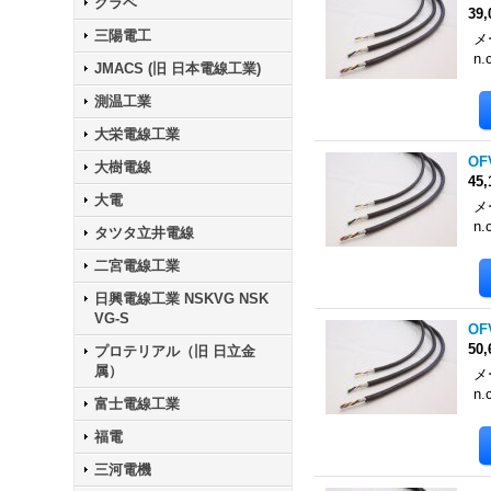
クラベ
39
三陽電工
メ
n.
JMACS (旧 日本電線工業)
測温工業
大栄電線工業
OF
大樹電線
45
大電
メ
n.
タツタ立井電線
二宮電線工業
日興電線工業 NSKVG NSK
VG-S
OF
50
プロテリアル（旧 日立金
属）
メ
n.
富士電線工業
福電
三河電機