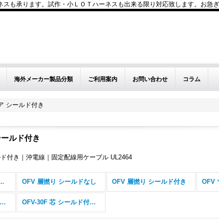
も承ります。試作・小ＬＯＴハーネスも出来る限り対応致します。お急ぎのお問い
海外メーカー製品分類
ご利用案内
お問い合わせ
コラム
ペア シールド付き
シールド付き
ルド付き｜沖電線｜固定配線用ケーブル UL2464
(固定配線用ケーブル) (全商品)
OFV 層撚り シールドなし
OFV 層撚り シールド付き
FV-30F 対 シールド付き(SB) 超細径
OFV-30F 芯 シールド付き(SB) 超細径