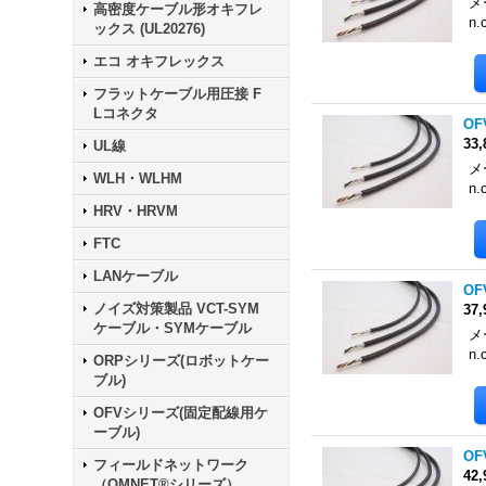
メ
高密度ケーブル形オキフレ
n.
ックス (UL20276)
エコ オキフレックス
フラットケーブル用圧接 F
Lコネクタ
OF
33
UL線
メ
WLH・WLHM
n.
HRV・HRVM
FTC
LANケーブル
OF
ノイズ対策製品 VCT-SYM
37
ケーブル・SYMケーブル
メ
n.
ORPシリーズ(ロボットケー
ブル)
OFVシリーズ(固定配線用ケ
ーブル)
OF
フィールドネットワーク
42
（OMNET®シリーズ）