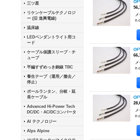
OF
三ツ星
56
リケンケーブルテクノロジ
メ
ー (旧 進興電線)
n.
温床線
LEDペンダントライト用コ
ード
OF
ケーブル保護スリーブ・チ
66
ューブ
メ
平編すずめっき銅線 TBC
n.
養生テープ（運用／撤去／
停止）
ポールランタン、分岐・延
長ケーブル
OF
28
Advanced Hi-Power Tech
メ
DC/DC・AC/DCコンバータ
n.
AI テクノロジー
Alps Alpine