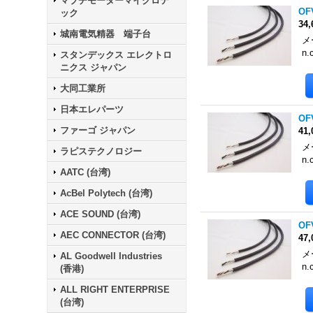
マブチモーターマイクロテ
OF
ック
34
城南電気精器 端子台
メ
n.
スタンデックス エレクトロ
ニクス ジャパン
大同工業所
日本エレパーツ
OF
ファーゴ ジャパン
41
メ
ラピステクノロジー
n.
AATC (台湾)
AcBel Polytech (台湾)
ACE SOUND (台湾)
OF
AEC CONNECTOR (台湾)
47
メ
AL Goodwell Industries
n.
(香港)
ALL RIGHT ENTERPRISE
(台湾)