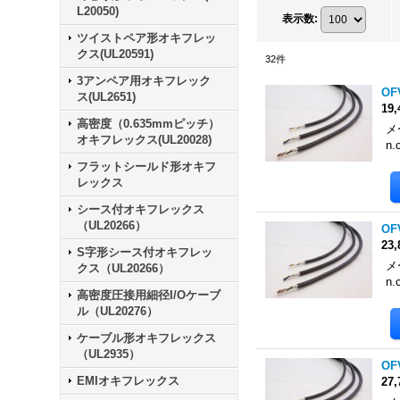
L20050)
表示数
:
ツイストペア形オキフレッ
クス(UL20591)
32
件
3アンペア用オキフレック
OF
ス(UL2651)
19
高密度（0.635mmピッチ）
メ
オキフレックス(UL20028)
n.
フラットシールド形オキフ
レックス
シース付オキフレックス
（UL20266）
OF
23
S字形シース付オキフレッ
メ
クス（UL20266）
n.
高密度圧接用細径I/Oケーブ
ル（UL20276）
ケーブル形オキフレックス
（UL2935）
OF
EMIオキフレックス
27