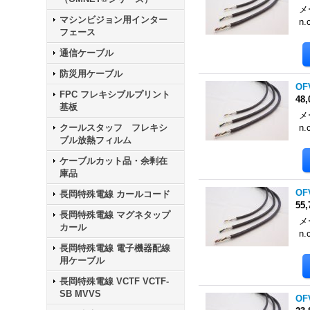
メ
マシンビジョン用インター
n.
フェース
通信ケーブル
防災用ケーブル
OF
FPC フレキシブルプリント
48
基板
メ
クールスタッフ フレキシ
n.
ブル放熱フィルム
ケーブルカット品・余剰在
庫品
OF
長岡特殊電線 カールコード
55
長岡特殊電線 マグネタップ
メ
カール
n.
長岡特殊電線 電子機器配線
用ケーブル
長岡特殊電線 VCTF VCTF-
SB MVVS
OF