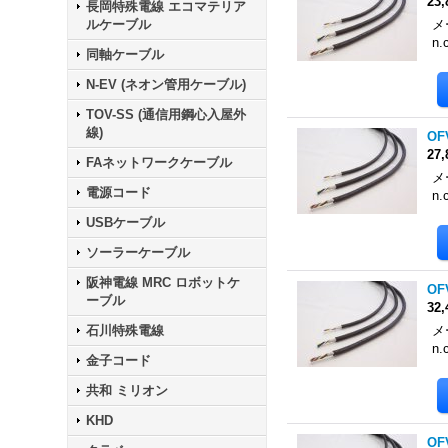
23
長岡特殊電線 エコマテリア
ルケーブル
メ
n.
同軸ケーブル
N-EV (ネオン管用ケーブル)
TOV-SS (通信用鋼心入屋外
線)
OF
27
FAネットワークケーブル
メ
電源コード
n.
USBケーブル
ソーラーケーブル
阪神電線 MRC ロボットケ
OF
ーブル
32
石川特殊電線
メ
n.
金子コード
共和 ミリオン
KHD
OF