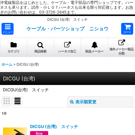
沖電線製品をはじめとした、ケーブル・電子部品の専門ショップです。ハー
ネスも承ります。試作・小ＬＯＴハーネスも出来る限り対応致します。お急
ぎのお問い合わせは、03-3726-2645まで。
DICGU (台湾) スイッチ
ケーブル・パーツショップ ニショウ
メニュー
カート
海外メーカー製品
カテゴリ
商品検索
ハーネス加工
取扱メーカー
分類
ホーム
>
DICGU (台湾)
DICGU (台湾)
DICGU(台湾) スイッチ
表示順変更
閉じる
1
件
表示数
:
DICGU (台湾) スイッチ