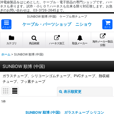
沖電線製品をはじめとした、ケーブル・電子部品の専門ショップです。ハー
ネスも承ります。試作・小ＬＯＴハーネスも出来る限り対応致します。お急
ぎのお問い合わせは、03-3726-2645まで。
SUNBOW 順博 (中国) ケーブル用チューブ
ケーブル・パーツショップ ニショウ
メニュー
カート
海外メーカー製品
カテゴリ
商品検索
ハーネス加工
取扱メーカー
分類
ホーム
>
SUNBOW 順博 (中国)
SUNBOW 順博 (中国)
ガラスチューブ、シリコーンゴムチューブ、PVCチューブ、熱収縮
チューブ、フッ素チューブ
表示順変更
閉じる
1
件
表示数
:
SUNBOW 順博 (中国) ガラスチューブ シリコン