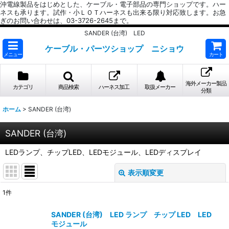
沖電線製品をはじめとした、ケーブル・電子部品の専門ショップです。ハー
ネスも承ります。試作・小ＬＯＴハーネスも出来る限り対応致します。お急
ぎのお問い合わせは、03-3726-2645まで。
SANDER (台湾) LED
ケーブル・パーツショップ ニショウ
メニュー
カート
海外メーカー製品
カテゴリ
商品検索
ハーネス加工
取扱メーカー
分類
ホーム
>
SANDER (台湾)
SANDER (台湾)
LEDランプ、チップLED、LEDモジュール、LEDディスプレイ
表示順変更
閉じる
1
件
表示数
:
SANDER (台湾) LED ランプ チップ LED LED
モジュール