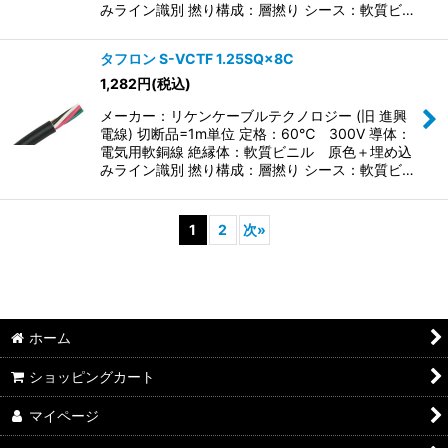
みライン識別 撚り構成：層撚り シース：軟質ビ…
タフロン S-VCTF 1.25SQ×8C
1,282
円
(税込)
メーカー：リケンケーブルテクノロジー (旧 進興
電線) 切断品=1m単位 定格：60℃ 300V 導体：
電気用軟銅線 絶縁体：軟質ビニル 原色＋埋め込
みライン識別 撚り構成：層撚り シース：軟質ビ…
1
2
次
»
ホーム
ショッピングカート
マイページ