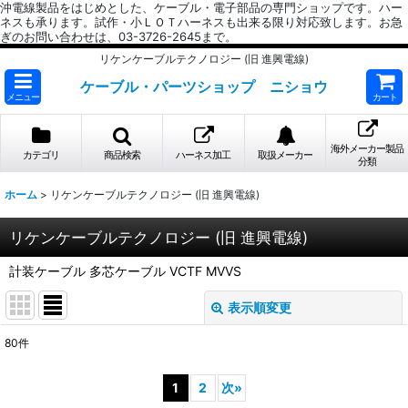
沖電線製品をはじめとした、ケーブル・電子部品の専門ショップです。ハー
ネスも承ります。試作・小ＬＯＴハーネスも出来る限り対応致します。お急
ぎのお問い合わせは、03-3726-2645まで。
リケンケーブルテクノロジー (旧 進興電線)
ケーブル・パーツショップ ニショウ
メニュー
カート
海外メーカー製品
カテゴリ
商品検索
ハーネス加工
取扱メーカー
分類
ホーム
>
リケンケーブルテクノロジー (旧 進興電線)
リケンケーブルテクノロジー (旧 進興電線)
計装ケーブル 多芯ケーブル VCTF MVVS
表示順変更
閉じる
80
件
サブカテゴリ
:
1
2
次
»