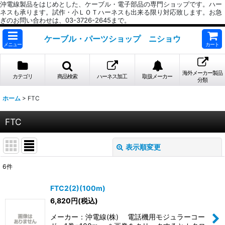
沖電線製品をはじめとした、ケーブル・電子部品の専門ショップです。ハー
ネスも承ります。試作・小ＬＯＴハーネスも出来る限り対応致します。お急
ぎのお問い合わせは、03-3726-2645まで。
ケーブル・パーツショップ ニショウ
メニュー
カート
海外メーカー製品
カテゴリ
商品検索
ハーネス加工
取扱メーカー
分類
ホーム
>
FTC
FTC
表示順変更
閉じる
6
件
表示数
:
FTC2(2)(100m)
6,820
円
(税込)
並び順
:
メーカー：沖電線(株) 電話機用モジュラーコー