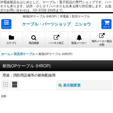
沖電線製品をはじめとした、ケーブル・電子部品の専門ショップです。ハー
ネスも承ります。試作・小ＬＯＴハーネスも出来る限り対応致します。お急
ぎのお問い合わせは、03-3726-2645まで。
耐熱OPケーブル (HROP)｜沖電線｜防災ケーブル
ケーブル・パーツショップ ニショウ
メニュー
カート
海外メーカー製品
カテゴリ
商品検索
ハーネス加工
取扱メーカー
分類
ホーム
>
防災用ケーブル
>
耐熱OPケーブル (HROP)
耐熱OPケーブル (HROP)
用途：消防用設備等の耐熱配線用
表示順変更
閉じる
0
件
表示数
: