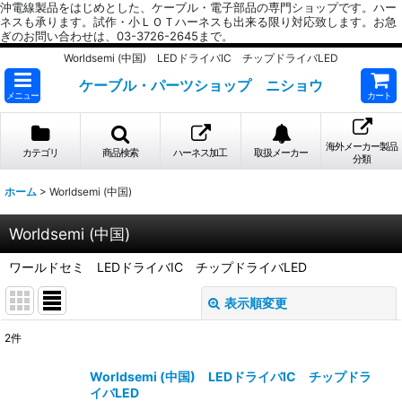
沖電線製品をはじめとした、ケーブル・電子部品の専門ショップです。ハー
ネスも承ります。試作・小ＬＯＴハーネスも出来る限り対応致します。お急
ぎのお問い合わせは、03-3726-2645まで。
Worldsemi (中国) LEDドライバIC チップドライバLED
ケーブル・パーツショップ ニショウ
メニュー
カート
海外メーカー製品
カテゴリ
商品検索
ハーネス加工
取扱メーカー
分類
ホーム
>
Worldsemi (中国)
Worldsemi (中国)
ワールドセミ LEDドライバIC チップドライバLED
表示順変更
閉じる
2
件
表示数
:
Worldsemi (中国) LEDドライバIC チップドラ
イバLED