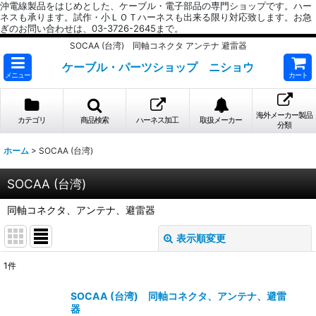
沖電線製品をはじめとした、ケーブル・電子部品の専門ショップです。ハー
ネスも承ります。試作・小ＬＯＴハーネスも出来る限り対応致します。お急
ぎのお問い合わせは、03-3726-2645まで。
SOCAA (台湾) 同軸コネクタ アンテナ 避雷器
ケーブル・パーツショップ ニショウ
メニュー
カート
海外メーカー製品
カテゴリ
商品検索
ハーネス加工
取扱メーカー
分類
ホーム
>
SOCAA (台湾)
SOCAA (台湾)
同軸コネクタ、アンテナ、避雷器
表示順変更
閉じる
1
件
表示数
:
SOCAA (台湾) 同軸コネクタ、アンテナ、避雷
器