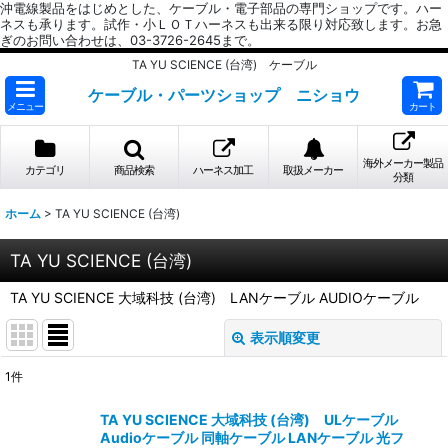
沖電線製品をはじめとした、ケーブル・電子部品の専門ショップです。ハー
ネスも承ります。試作・小ＬＯＴハーネスも出来る限り対応致します。お急
ぎのお問い合わせは、03-3726-2645まで。
TA YU SCIENCE (台湾) ケーブル
ケーブル・パーツショップ ニショウ
メニュー
カート
海外メーカー製品
カテゴリ
商品検索
ハーネス加工
取扱メーカー
分類
ホーム
>
TA YU SCIENCE (台湾)
TA YU SCIENCE (台湾)
TA YU SCIENCE 大域科技 (台湾) LANケーブル AUDIOケーブル
表示順変更
閉じる
1
件
表示数
:
TA YU SCIENCE 大域科技 (台湾) ULケーブル
Audioケーブル 同軸ケーブル LANケーブル 光フ