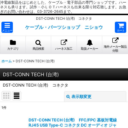
沖電線製品をはじめとした、ケーブル・電子部品の専門ショップです。ハー
ネスも承ります。試作・小ＬＯＴハーネスも出来る限り対応致します。お急
ぎのお問い合わせは、03-3726-2645まで。
DST-CONN TECH (台湾) コネクタ
ケーブル・パーツショップ ニショウ
メニュー
カート
海外メーカー製品
カテゴリ
商品検索
ハーネス加工
取扱メーカー
分類
ホーム
>
DST-CONN TECH (台湾)
DST-CONN TECH (台湾)
DST-CONN TECH (台湾) コネクタ
表示順変更
閉じる
1
件
表示数
:
DST-CONN TECH (台湾) FFC/FPC 基板対電線
RJ45 USB Type-C コネクタ DC オーディオ ジャ