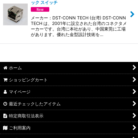
並び順
:
ック スイッチ
絞り込む
メーカー：DST-CONN TECH (台湾) DST-CONN
TECH は、2001年に設立された台湾のコネクタメ
ーカーです。台湾に本社があり、中国東莞に工場
があります。優れた金型設計技術を…
ホーム
ショッピングカート
マイページ
最近チェックしたアイテム
特定商取引法表示
ご利用案内