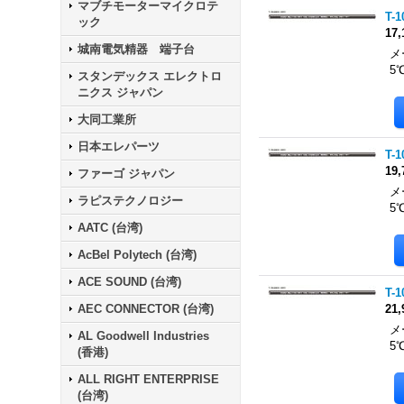
マブチモーターマイクロテ
T-
ック
17
城南電気精器 端子台
メ
5
スタンデックス エレクトロ
ニクス ジャパン
大同工業所
日本エレパーツ
T-
19
ファーゴ ジャパン
メ
ラピステクノロジー
5
AATC (台湾)
AcBel Polytech (台湾)
ACE SOUND (台湾)
T-
AEC CONNECTOR (台湾)
21
メ
AL Goodwell Industries
5
(香港)
ALL RIGHT ENTERPRISE
(台湾)