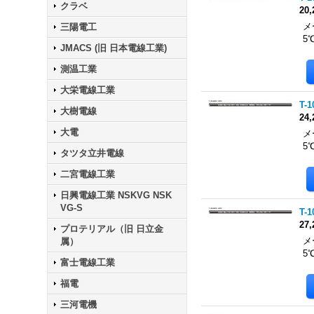
クラベ
20
メ
三陽電工
5
JMACS (旧 日本電線工業)
測温工業
大栄電線工業
T-
大樹電線
24
大電
メ
5
タツタ立井電線
二宮電線工業
日興電線工業 NSKVG NSK
VG-S
T-
27
プロテリアル（旧 日立金
メ
属）
5
富士電線工業
福電
三河電機