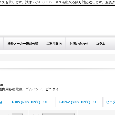
も承ります。試作・小ＬＯＴハーネスも出来る限り対応致します。お急ぎのお問い
海外メーカー製品分類
ご利用案内
お問い合わせ
コラム
on
、国内用各種電線、ゴムバンド、ビニタイ
)
T-105 (600V 105℃) ULチューブ
T-105-2 (300V 105℃) ULチューブ
ビニ