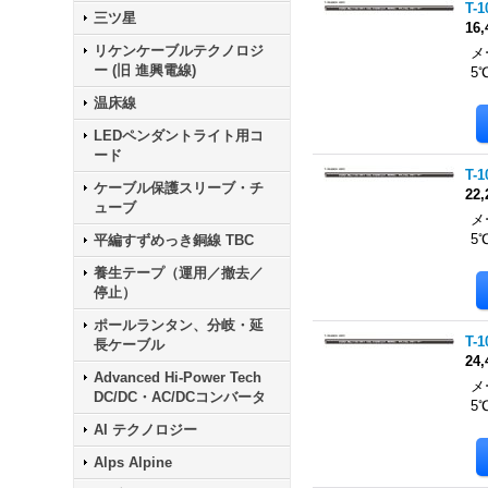
T-
三ツ星
16
リケンケーブルテクノロジ
メ
ー (旧 進興電線)
5
温床線
LEDペンダントライト用コ
ード
T-
ケーブル保護スリーブ・チ
22
ューブ
メ
5
平編すずめっき銅線 TBC
養生テープ（運用／撤去／
停止）
ポールランタン、分岐・延
T-
長ケーブル
24
Advanced Hi-Power Tech
メ
DC/DC・AC/DCコンバータ
5
AI テクノロジー
Alps Alpine