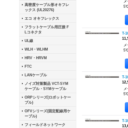
メ
高密度ケーブル形オキフレ
5
ックス (UL20276)
エコ オキフレックス
フラットケーブル用圧接 F
Lコネクタ
T-1
11
UL線
メ
WLH・WLHM
5
HRV・HRVM
FTC
LANケーブル
T-1
12
ノイズ対策製品 VCT-SYM
ケーブル・SYMケーブル
メ
5
ORPシリーズ(ロボットケー
ブル)
OFVシリーズ(固定配線用ケ
ーブル)
T-1
フィールドネットワーク
13