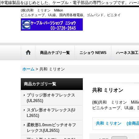
沖電線製品をはじめとした、ケーブル・電子部品の専門ショップです。ハーネス
(株)共和 ミリオン Million
ビニルチューブ、UL線、国内用各種電線、ゴムバンド、ビニタイ
商品カテゴリ一覧
ニショウ NEWS
ハーネス加工
ホーム
>
共和 ミリオン
商品カテゴリ一覧
共和 ミリオン
ブリッジ形オキフレックス
(UL2651)
(株)共和 ミリオン Milli
ビニルチューブ、UL線
スダレ形オキフレックス(U
L2651)
共和 ミリオン (全商品
柔軟形1.0mmピッチオキフ
レックス(UL2651)