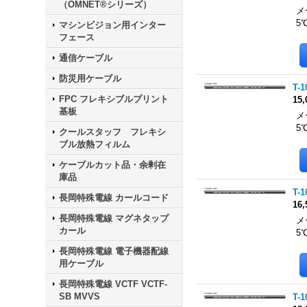
（OMNET®シリーズ）
メ
5
マシンビジョン用インター
フェース
通信ケーブル
防災用ケーブル
T-1
FPC フレキシブルプリント
15
基板
メ
5
クールスタッフ フレキシ
ブル放熱フィルム
ケーブルカット品・余剰在
庫品
T-1
長岡特殊電線 カールコード
16
長岡特殊電線 マグネタップ
メ
カール
5
長岡特殊電線 電子機器配線
用ケーブル
長岡特殊電線 VCTF VCTF-
SB MVVS
T-1