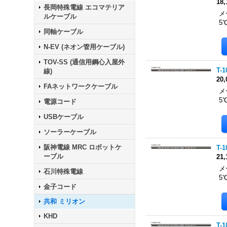
18
長岡特殊電線 エコマテリア
メ
ルケーブル
5
同軸ケーブル
N-EV (ネオン管用ケーブル)
TOV-SS (通信用鋼心入屋外
T-1
線)
20
FAネットワークケーブル
メ
5
電源コード
USBケーブル
ソーラーケーブル
阪神電線 MRC ロボットケ
T-1
ーブル
21
メ
石川特殊電線
5
金子コード
共和 ミリオン
KHD
T-