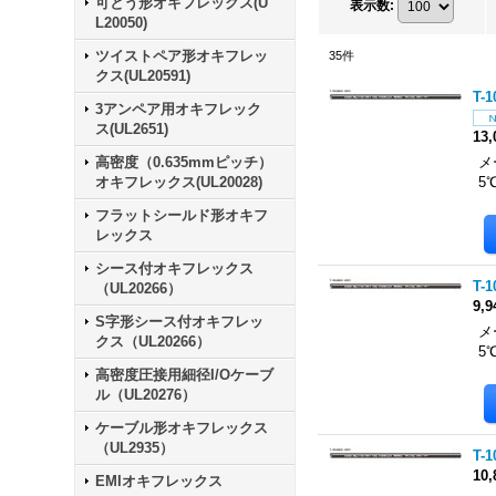
可とう形オキフレックス(U
表示数
:
L20050)
ツイストペア形オキフレッ
35
件
クス(UL20591)
T-1
3アンペア用オキフレック
ス(UL2651)
13
高密度（0.635mmピッチ）
メ
オキフレックス(UL20028)
5
フラットシールド形オキフ
レックス
シース付オキフレックス
T-1
（UL20266）
9,
S字形シース付オキフレッ
メ
クス（UL20266）
5
高密度圧接用細径I/Oケーブ
ル（UL20276）
ケーブル形オキフレックス
（UL2935）
T-1
10
EMIオキフレックス