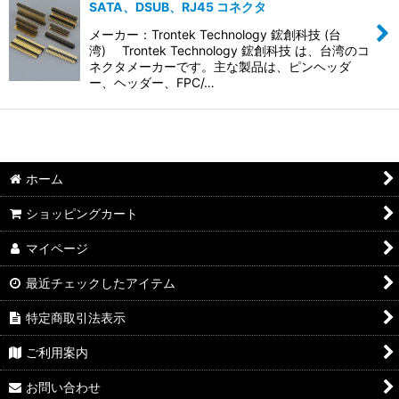
並び順
:
SATA、DSUB、RJ45 コネクタ
メーカー：Trontek Technology 鋐創科技 (台
絞り込む
湾) Trontek Technology 鋐創科技 は、台湾のコ
ネクタメーカーです。主な製品は、ピンヘッダ
ー、ヘッダー、FPC/…
ホーム
ショッピングカート
マイページ
最近チェックしたアイテム
特定商取引法表示
ご利用案内
お問い合わせ