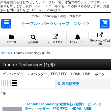
沖電線製品をはじめとした、ケーブル・電子部品の専門ショップです。ハー
ネスも承ります。試作・小ＬＯＴハーネスも出来る限り対応致します。お急
ぎのお問い合わせは、03-3726-2645まで。
Trontek Technology (台湾) コネクタ
ケーブル・パーツショップ ニショウ
メニュー
カート
海外メーカー製品
カテゴリ
商品検索
ハーネス加工
取扱メーカー
分類
ホーム
>
Trontek Technology (台湾)
Trontek Technology (台湾)
ピンヘッダー、メスヘッダー、FPC / FFC、HDMI、USB コネクタ
表示順変更
閉じる
1
件
表示数
:
Trontek Technology 鋐創科技 (台湾) ピンヘッ
ダー、ヘッダー、FPC/FFC 、HDMI、USB、