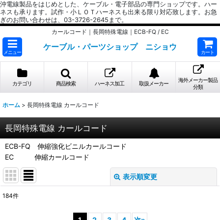
沖電線製品をはじめとした、ケーブル・電子部品の専門ショップです。ハー
ネスも承ります。試作・小ＬＯＴハーネスも出来る限り対応致します。お急
ぎのお問い合わせは、03-3726-2645まで。
カールコード｜長岡特殊電線｜ECB-FQ / EC
ケーブル・パーツショップ ニショウ
メニュー
カート
海外メーカー製品
カテゴリ
商品検索
ハーネス加工
取扱メーカー
分類
ホーム
>
長岡特殊電線 カールコード
長岡特殊電線 カールコード
ECB-FQ 伸縮強化ビニルカールコード
EC 伸縮カールコード
表示順変更
閉じる
184
件
サブカテゴリ
:
1
2
3
4
次
»