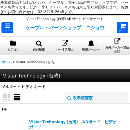
沖電線製品をはじめとした、ケーブル・電子部品の専門ショップです。ハー
ネスも承ります。試作・小ＬＯＴハーネスも出来る限り対応致します。お急
ぎのお問い合わせは、03-3726-2645まで。
Vistar Technology (台湾) ARボード ビデオボード
ケーブル・パーツショップ ニショウ
メニュー
カート
海外メーカー製品
カテゴリ
商品検索
ハーネス加工
取扱メーカー
分類
ホーム
>
Vistar Technology (台湾)
Vistar Technology (台湾)
ARボード ビデオボード
表示順変更
閉じる
1
件
表示数
:
Vistar Technology (台湾) ADボード ビデオ
ボード