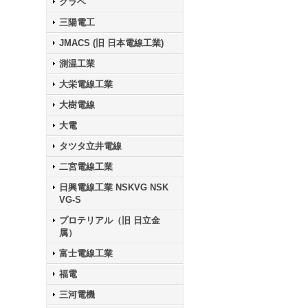
クラベ
三陽電工
JMACS (旧 日本電線工業)
測温工業
大栄電線工業
大樹電線
大電
タツタ立井電線
二宮電線工業
日興電線工業 NSKVG NSK
VG-S
プロテリアル（旧 日立金
属）
富士電線工業
福電
三河電機