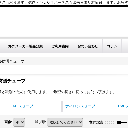
も承ります。試作・小ＬＯＴハーネスも出来る限り対応致します。お急ぎのお問い
海外メーカー製品分類
ご利用案内
お問い合わせ
コラム
ル防護チューブ
防護チューブ
護と識別のために使用します。ご希望の長さに切ってお使い頂けます。
ケーブル保護スリーブ・チューブ (全商品)
MTスリーブ
ナイロンスリーブ
PV
画像
:
並び順
:
表示方法
: