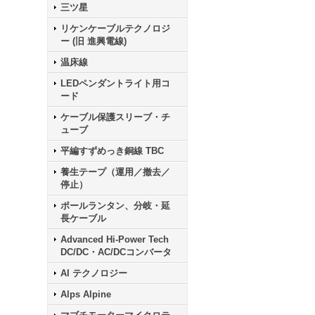
三ツ星
リケンケーブルテクノロジ
ー (旧 進興電線)
温床線
LEDペンダントライト用コ
ード
ケーブル保護スリーブ・チ
ューブ
平編すずめっき銅線 TBC
養生テープ（運用／撤去／
停止）
ポールランタン、分岐・延
長ケーブル
Advanced Hi-Power Tech
DC/DC・AC/DCコンバータ
AI テクノロジー
Alps Alpine