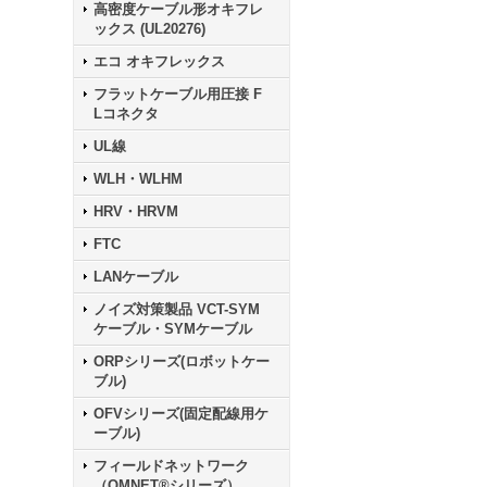
高密度ケーブル形オキフレ
ックス (UL20276)
エコ オキフレックス
フラットケーブル用圧接 F
Lコネクタ
UL線
WLH・WLHM
HRV・HRVM
FTC
LANケーブル
ノイズ対策製品 VCT-SYM
ケーブル・SYMケーブル
ORPシリーズ(ロボットケー
ブル)
OFVシリーズ(固定配線用ケ
ーブル)
フィールドネットワーク
（OMNET®シリーズ）