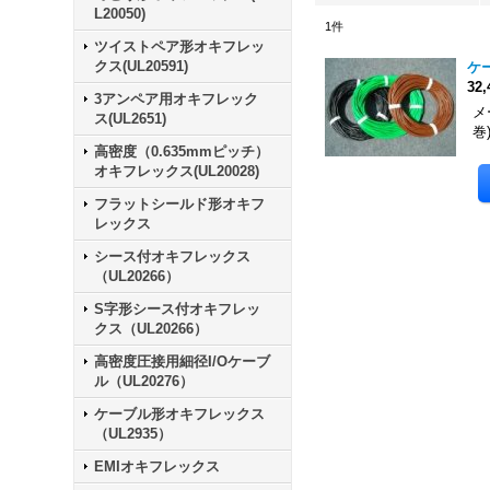
L20050)
1
件
ツイストペア形オキフレッ
クス(UL20591)
ケ
32
3アンペア用オキフレック
メ
ス(UL2651)
巻
高密度（0.635mmピッチ）
オキフレックス(UL20028)
フラットシールド形オキフ
レックス
シース付オキフレックス
（UL20266）
S字形シース付オキフレッ
クス（UL20266）
高密度圧接用細径I/Oケーブ
ル（UL20276）
ケーブル形オキフレックス
（UL2935）
EMIオキフレックス