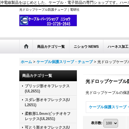
沖電線製品をはじめとした、ケーブル・電子部品の専門ショップです。ハーネス
光ドロップケーブル防護チューブ｜電研社
商品カテゴリ一覧
ニショウ NEWS
ハーネス加工
ホーム
>
ケーブル保護スリーブ・チューブ
>
光ドロップケーブ
商品カテゴリ一覧
光ドロップケーブル
ブリッジ形オキフレックス
(UL2651)
光ドロップケーブルの保
スダレ形オキフレックス(U
L2651)
柔軟形1.0mmピッチオキフ
レックス(UL2651)
表示数
:
可とう形オキフレックス(U