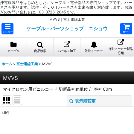
沖電線製品をはじめとした、ケーブル・電子部品の専門ショップです。ハー
ネスも承ります。試作・小ＬＯＴハーネスも出来る限り対応致します。お急
ぎのお問い合わせは、03-3726-2645まで。
MVVS｜富士電線工業
ケーブル・パーツショップ ニショウ
メニュー
カート
海外メーカー製品
カテゴリ
商品検索
ハーネス加工
取扱メーカー
分類
ホーム
>
富士電線工業
>
MVVS
MVVS
マイクロホン用ビニルコード 切断品=1m単位 / 1巻=100m
表示順変更
閉じる
48
件
表示数
: