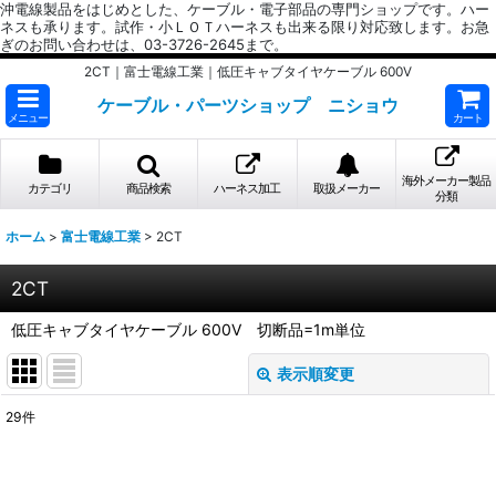
沖電線製品をはじめとした、ケーブル・電子部品の専門ショップです。ハー
ネスも承ります。試作・小ＬＯＴハーネスも出来る限り対応致します。お急
ぎのお問い合わせは、03-3726-2645まで。
2CT｜富士電線工業｜低圧キャブタイヤケーブル 600V
ケーブル・パーツショップ ニショウ
メニュー
カート
海外メーカー製品
カテゴリ
商品検索
ハーネス加工
取扱メーカー
分類
ホーム
>
富士電線工業
>
2CT
2CT
低圧キャブタイヤケーブル 600V 切断品=1m単位
表示順変更
閉じる
29
件
表示数
: