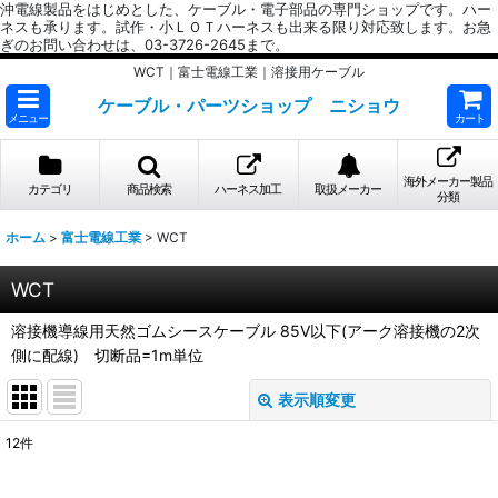
沖電線製品をはじめとした、ケーブル・電子部品の専門ショップです。ハー
ネスも承ります。試作・小ＬＯＴハーネスも出来る限り対応致します。お急
ぎのお問い合わせは、03-3726-2645まで。
WCT｜富士電線工業｜溶接用ケーブル
ケーブル・パーツショップ ニショウ
メニュー
カート
海外メーカー製品
カテゴリ
商品検索
ハーネス加工
取扱メーカー
分類
ホーム
>
富士電線工業
>
WCT
WCT
溶接機導線用天然ゴムシースケーブル 85V以下(アーク溶接機の2次
側に配線) 切断品=1m単位
表示順変更
閉じる
12
件
表示数
: