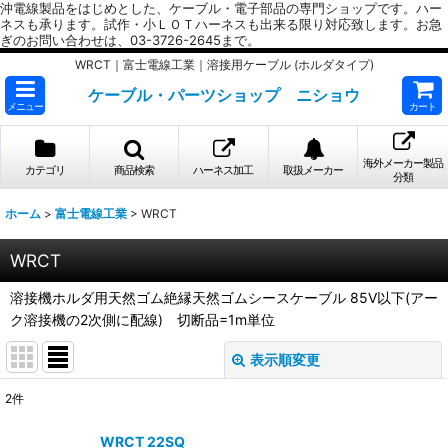
沖電線製品をはじめとした、ケーブル・電子部品の専門ショップです。ハー
ネスも承ります。試作・小ＬＯＴハーネスも出来る限り対応致します。お急
ぎのお問い合わせは、03-3726-2645まで。
WRCT｜富士電線工業｜溶接用ケーブル (ホルダタイプ)
ケーブル・パーツショップ ニショウ
メニュー
カート
海外メーカー製品
カテゴリ
商品検索
ハーネス加工
取扱メーカー
分類
ホーム
>
富士電線工業
>
WRCT
WRCT
溶接機ホルダ用天然ゴム絶縁天然ゴムシースケーブル 85V以下(アー
ク溶接機の2次側に配線) 切断品=1m単位
表示順変更
閉じる
2
件
表示数
:
WRCT 22SQ