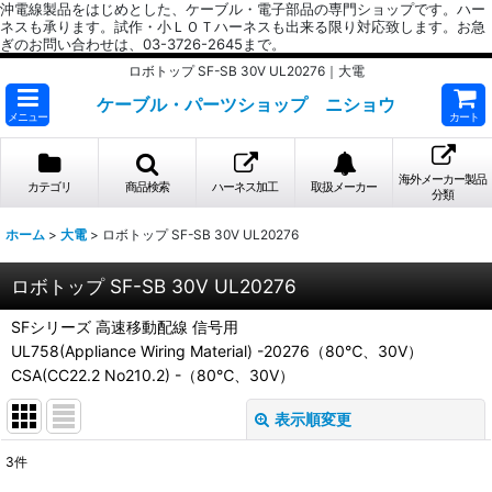
沖電線製品をはじめとした、ケーブル・電子部品の専門ショップです。ハー
ネスも承ります。試作・小ＬＯＴハーネスも出来る限り対応致します。お急
ぎのお問い合わせは、03-3726-2645まで。
ロボトップ SF-SB 30V UL20276｜大電
ケーブル・パーツショップ ニショウ
メニュー
カート
海外メーカー製品
カテゴリ
商品検索
ハーネス加工
取扱メーカー
分類
ホーム
>
大電
>
ロボトップ SF-SB 30V UL20276
ロボトップ SF-SB 30V UL20276
SFシリーズ 高速移動配線 信号用
UL758(Appliance Wiring Material) -20276（80℃、30V）
CSA(CC22.2 No210.2) -（80℃、30V）
表示順変更
閉じる
3
件
表示数
: