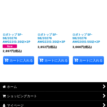
並び順
:
絞り込む
ロボトップ SF-
ロボトップ SF-
ロボトップ SF-
SB/20276
SB/20276
SB/20276
AWG22(0.3SQ)×2P
AWG22(0.3SQ)×3P
AWG20(0.5SQ)×2P
3,852
円
(税込)
3,666
円
(税込)
2,897
円
(税込)
カートに入れる
カートに入れる
カートに入れる
ホーム
ショッピングカート
マイページ