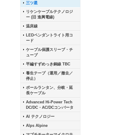
三ツ星
リケンケーブルテクノロジ
ー (旧 進興電線)
温床線
LEDペンダントライト用コ
ード
ケーブル保護スリーブ・チ
ューブ
平編すずめっき銅線 TBC
養生テープ（運用／撤去／
停止）
ポールランタン、分岐・延
長ケーブル
Advanced Hi-Power Tech
DC/DC・AC/DCコンバータ
AI テクノロジー
Alps Alpine
マブチモーターマイクロテ