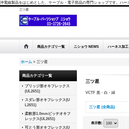
沖電線製品をはじめとした、ケーブル・電子部品の専門ショップです。ハーネス
三ツ星
商品カテゴリ一覧
ニショウ NEWS
ハーネス加工
ホーム
>
三ツ星
商品カテゴリ一覧
三ツ星
ブリッジ形オキフレックス
(UL2651)
VCTF 黒・白・緑
スダレ形オキフレックス(U
L2651)
三ツ星 (全商品)
柔軟形1.0mmピッチオキフ
レックス(UL2651)
表示数
:
可とう形オキフレックス(U