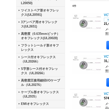
L20050)
4
件
ツイストペア形オキフレッ
クス(UL20591)
VC
3アンペア用オキフレック
21
ス(UL2651)
メ
高密度（0.635mmピッチ）
営
オキフレックス(UL20028)
フラットシールド形オキフ
レックス
VC
シース付オキフレックス
31
（UL20266）
メ
S字形シース付オキフレッ
営
クス（UL20266）
高密度圧接用細径I/Oケーブ
ル（UL20276）
ケーブル形オキフレックス
VC
（UL2935）
57
EMIオキフレックス
メ
品