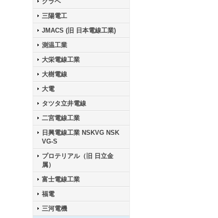
クラベ
三陽電工
JMACS (旧 日本電線工業)
測温工業
大栄電線工業
大樹電線
大電
タツタ立井電線
二宮電線工業
日興電線工業 NSKVG NSK
VG-S
プロテリアル（旧 日立金
属）
富士電線工業
福電
三河電機