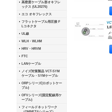
高密度ケーブル形オキフレ
ックス (UL20276)
エコ オキフレックス
フラットケーブル用圧接 F
VC
Lコネクタ
1,
メ
UL線
品
WLH・WLHM
HRV・HRVM
FTC
LANケーブル
ノイズ対策製品 VCT-SYM
ケーブル・SYMケーブル
ORPシリーズ(ロボットケー
ブル)
OFVシリーズ(固定配線用ケ
ーブル)
フィールドネットワーク
（OMNET®シリーズ）