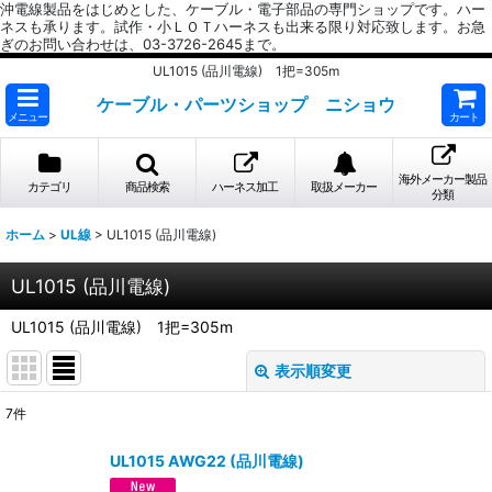
沖電線製品をはじめとした、ケーブル・電子部品の専門ショップです。ハー
ネスも承ります。試作・小ＬＯＴハーネスも出来る限り対応致します。お急
ぎのお問い合わせは、03-3726-2645まで。
UL1015 (品川電線) 1把=305m
ケーブル・パーツショップ ニショウ
メニュー
カート
海外メーカー製品
カテゴリ
商品検索
ハーネス加工
取扱メーカー
分類
ホーム
>
UL線
>
UL1015 (品川電線)
UL1015 (品川電線)
UL1015 (品川電線) 1把=305m
表示順変更
閉じる
7
件
表示数
:
UL1015 AWG22 (品川電線)