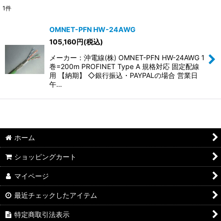
1
件
表示数
:
OMNET-PFN HW-24AWG
105,160
円
(税込)
並び順
:
メーカー：沖電線(株) OMNET-PFN HW-24AWG 1
巻=200m PROFINET Type A 規格対応 固定配線
絞り込む
用 【納期】 ◇銀行振込・PAYPALの場合 営業日
午…
ホーム
ショッピングカート
マイページ
最近チェックしたアイテム
特定商取引法表示