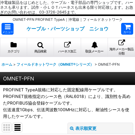
沖電線製品をはじめとした、ケーブル・電子部品の専門ショップです。ハー
ネスも承ります。試作・小ＬＯＴハーネスも出来る限り対応致します。お急
ぎのお問い合わせは、03-3726-2645まで。
OMNET-PFN PROFINET TypeA｜沖電線｜フィールドネットワーク
ケーブル・パーツショップ ニショウ
メニュー
カート
海外メーカー製品
カテゴリ
商品検索
ハーネス加工
取扱メーカー
分類
ホーム
>
フィールドネットワーク（OMNET®シリーズ）
>
OMNET-PFN
OMNET-PFN
PROFINET TypeA規格に対応した固定配線用ケーブルです。
PROFINET規格指定のシース色（RAL6018）により、識別性を高め
たPROFIBUS協会登録ケーブルです。
伝送速度1Gbps、伝送周波数100MHzに対応し、耐油性シースを使
用したケーブルです。
表示順変更
閉じる