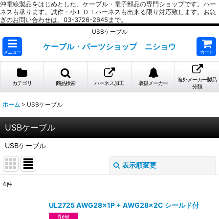
沖電線製品をはじめとした、ケーブル・電子部品の専門ショップです。ハー
ネスも承ります。試作・小ＬＯＴハーネスも出来る限り対応致します。お急
ぎのお問い合わせは、03-3726-2645まで。
USBケーブル
ケーブル・パーツショップ ニショウ
メニュー
カート
海外メーカー製品
カテゴリ
商品検索
ハーネス加工
取扱メーカー
分類
ホーム
>
USBケーブル
USBケーブル
USBケーブル
表示順変更
閉じる
4
件
表示数
:
UL2725 AWG28×1P + AWG28×2C シールド付