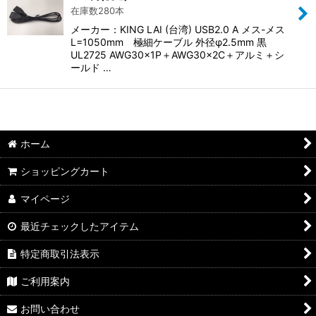
在庫数280本
メーカー：KING LAI (台湾) USB2.0 A メス-メス
L=1050mm 極細ケーブル 外径φ2.5mm 黒
UL2725 AWG30×1P＋AWG30×2C＋アルミ＋シ
ールド …
ホーム
ショッピングカート
マイページ
最近チェックしたアイテム
特定商取引法表示
ご利用案内
お問い合わせ