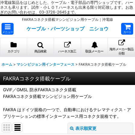
沖電線製品をはじめとした、ケーブル・電子部品の専門ショップです。ハー
ネスも承ります。試作・小ＬＯＴハーネスも出来る限り対応致します。お急
ぎのお問い合わせは、03-3726-2645まで。
FAKRAコネクタ搭載マシンビジョン用ケーブル｜沖電線
ケーブル・パーツショップ ニショウ
メニュー
カート
海外メーカー製品
カテゴリ
商品検索
ハーネス加工
取扱メーカー
分類
ホーム
>
マシンビジョン用インターフェース
>
FAKRAコネクタ搭載ケーブル
FAKRAコネクタ搭載ケーブル
GVIF／GMSL 防水FAKRAコネクタ搭載
FAKRAコネクタ搭載マシンビジョン用ケーブル
FAKRA はドイツ規格の一つで、自動車におけるテレマティクス・ア
プリケーションの標準インターフェース用コネクタ規格です。
表示順変更
閉じる