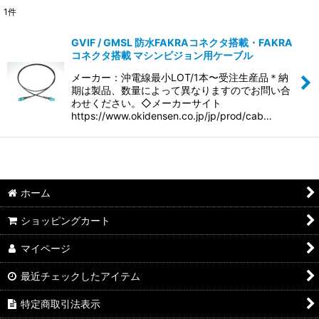
1
件
表示数
:
GVIF / GMSL 防水FAKRAコネクタ搭載・FAKRA
コネクタ搭載 マシンビジョン用ケーブル
並び順
:
メーカー：沖電線最小LOT/1本〜受注生産品＊納
期は製品、数量によって異なりますのでお問い合
絞り込む
わせください。◇メーカーサイト
https://www.okidensen.co.jp/jp/prod/cab…
ホーム
ショッピングカート
マイページ
最近チェックしたアイテム
特定商取引法表示