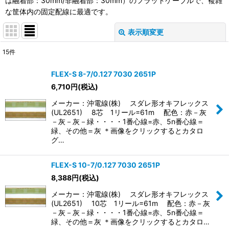
は融着部：30mm/非融着部：30mm）のフラットケーブルで、複雑
な筐体内の固定配線に最適です。
表示順変更
閉じる
15
件
表示数
:
FLEX-S 8-7/0.127 7030 2651P
6,710
円
(税込)
並び順
:
メーカー：沖電線(株) スダレ形オキフレックス
(UL2651) 8芯 1リール=61m 配色：赤－灰
絞り込む
－灰－灰－緑・・・・1番心線=赤、5n番心線＝
緑、その他＝灰 ＊画像をクリックするとカタロ
グ…
FLEX-S 10-7/0.127 7030 2651P
8,388
円
(税込)
メーカー：沖電線(株) スダレ形オキフレックス
(UL2651) 10芯 1リール=61m 配色：赤－灰
－灰－灰－緑・・・・1番心線=赤、5n番心線＝
緑、その他＝灰 ＊画像をクリックするとカタロ…