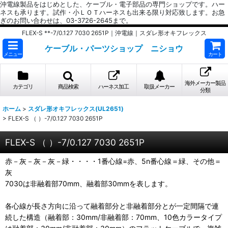
沖電線製品をはじめとした、ケーブル・電子部品の専門ショップです。ハー
ネスも承ります。試作・小ＬＯＴハーネスも出来る限り対応致します。お急
ぎのお問い合わせは、03-3726-2645まで。
FLEX-S **-7/0.127 7030 2651P｜沖電線｜スダレ形オキフレックス
ケーブル・パーツショップ ニショウ
メニュー
カート
海外メーカー製品
カテゴリ
商品検索
ハーネス加工
取扱メーカー
分類
ホーム
>
スダレ形オキフレックス(UL2651)
>
FLEX-S （ ）-7/0.127 7030 2651P
FLEX-S （ ）-7/0.127 7030 2651P
赤－灰－灰－灰－緑・・・・1番心線=赤、5n番心線＝緑、その他＝
灰
7030は非融着部70mm、融着部30mmを表します。
各心線が長さ方向に沿って融着部分と非融着部分とが一定間隔で連
続した構造（融着部：30mm/非融着部：70mm、10色カラータイプ