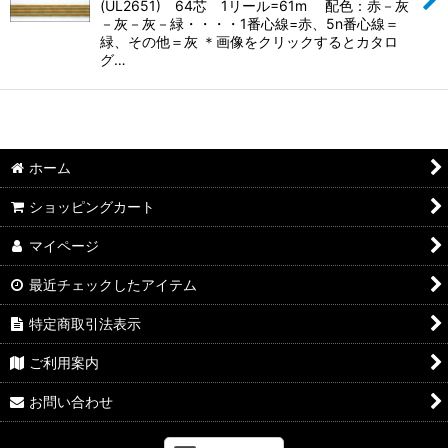
(UL2651) 64芯 1リール=61m 配色：赤－灰
－灰－灰－緑・・・・1番心線=赤、5n番心線＝
緑、その他＝灰 ＊画像をクリックするとカタロ
グ…
ホーム
ショッピングカート
マイページ
最近チェックしたアイテム
特定商取引法表示
ご利用案内
お問い合わせ