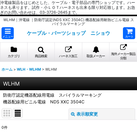
沖電線製品をはじめとした、ケーブル・電子部品の専門ショップです。ハー
ネスも承ります。試作・小ＬＯＴハーネスも出来る限り対応致します。お急
ぎのお問い合わせは、03-3726-2645まで。
WLHM｜沖電線 ｜防衛庁認定(NDS XXC 3504C) 機器配線用耐熱ビニル電線 ス
パイラルマーキング
ケーブル・パーツショップ ニショウ
メニュー
カート
海外メーカー製品
カテゴリ
商品検索
ハーネス加工
取扱メーカー
分類
ホーム
>
WLH・WLHM
>
WLHM
WLHM
防衛庁認定機器配線用電線 スパイラルマーキング
機器配線用ビニル電線 NDS XXC 3504C
表示順変更
閉じる
0
件
表示数
: