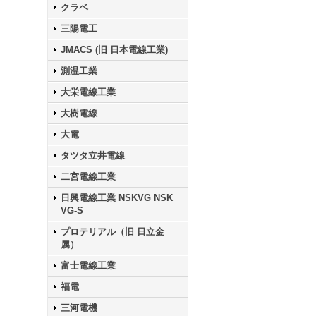
クラベ
三陽電工
JMACS (旧 日本電線工業)
測温工業
大栄電線工業
大樹電線
大電
タツタ立井電線
二宮電線工業
日興電線工業 NSKVG NSK
VG-S
プロテリアル（旧 日立金
属）
富士電線工業
福電
三河電機