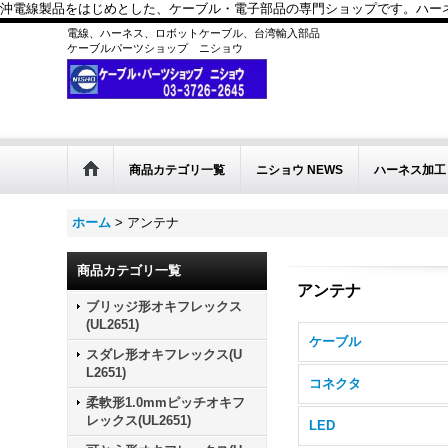
沖電線製品をはじめとした、ケーブル・電子部品の専門ショップです。ハーネス
電線、ハーネス、ロボットケーブル、台湾輸入部品
ケーブルパーツショップ ニショウ
商品カテゴリ一覧
ニショウ NEWS
ハーネス加工
ホーム
>
アンテナ
商品カテゴリ一覧
アンテナ
ブリッジ形オキフレックス
(UL2651)
ケーブル
スダレ形オキフレックス(U
L2651)
コネクタ
柔軟形1.0mmピッチオキフ
レックス(UL2651)
LED