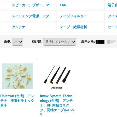
スピーカー、ブザー、マイク
FAN
端子
スイッチング電源、アダプタ
ノイズフィルター
タイ
アンテナ
テープ・絶縁材料
ヒー
画像
:
並び順
:
表示方法
:
Unictron (台湾) アン
Invax System Techn
テナ 圧電セラミック
ology (台湾) アンテ
素子
ナ、RF 同軸コネク
タ、同軸ケーブルASS
Y