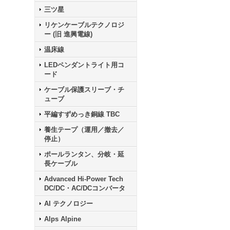
三ツ星
リケンケーブルテクノロジ
ー (旧 進興電線)
温床線
LEDペンダントライト用コ
ード
ケーブル保護スリーブ・チ
ューブ
平編すずめっき銅線 TBC
養生テープ（運用／撤去／
停止）
ポールランタン、分岐・延
長ケーブル
Advanced Hi-Power Tech
DC/DC・AC/DCコンバータ
AI テクノロジー
Alps Alpine