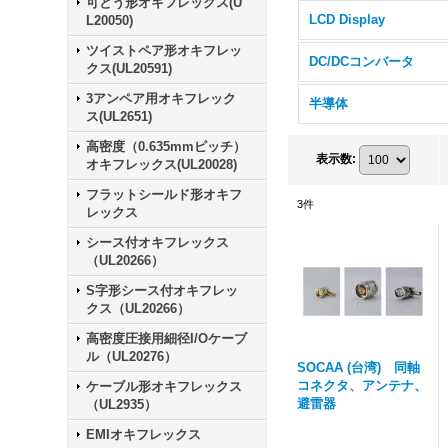
可とう形オキフレックス(U
LCD Display
L20050)
ツイストペア形オキフレッ
DC/DCコンバータ
クス(UL20591)
3アンペア用オキフレック
半導体
ス(UL2651)
高密度（0.635mmピッチ）
表示数
:
オキフレックス(UL20028)
フラットシールド形オキフ
3
件
レックス
シース付オキフレックス
（UL20266）
S字形シース付オキフレッ
クス（UL20266）
高密度圧接用細径I/Oケーブ
ル（UL20276）
SOCAA (台湾) 同軸
コネクタ、アンテナ、
ケーブル形オキフレックス
避雷器
（UL2935）
EMIオキフレックス