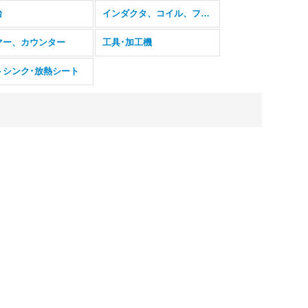
台
インダクタ、コイル、フェライトコア
マー、カウンター
工具･加工機
トシンク･放熱シート