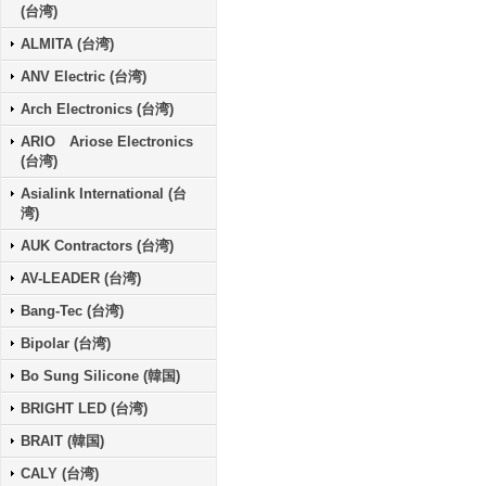
(台湾)
ALMITA (台湾)
ANV Electric (台湾)
Arch Electronics (台湾)
ARIO Ariose Electronics
(台湾)
Asialink International (台
湾)
AUK Contractors (台湾)
AV-LEADER (台湾)
Bang-Tec (台湾)
Bipolar (台湾)
Bo Sung Silicone (韓国)
BRIGHT LED (台湾)
BRAIT (韓国)
CALY (台湾)