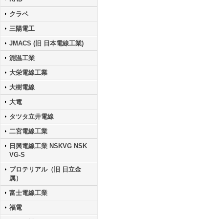
クラベ
三陽電工
JMACS (旧 日本電線工業)
測温工業
大栄電線工業
大樹電線
大電
タツタ立井電線
二宮電線工業
日興電線工業 NSKVG NSK
VG-S
プロテリアル（旧 日立金
属）
富士電線工業
福電