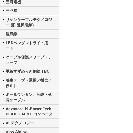
三河電機
三ツ星
リケンケーブルテクノロジ
ー (旧 進興電線)
温床線
LEDペンダントライト用コ
ード
ケーブル保護スリーブ・チ
ューブ
平編すずめっき銅線 TBC
養生テープ（運用／撤去／
停止）
ポールランタン、分岐・延
長ケーブル
Advanced Hi-Power Tech
DC/DC・AC/DCコンバータ
AI テクノロジー
Alps Alpine