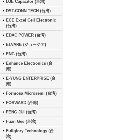
DJE Capacitor (台湾)
DST-CONN TECH (台湾)
ECE Excel Cell Electronic
(台湾)
EDAC POWER (台湾)
ELVARE (ジョージア)
ENG (台湾)
Enhance Electronics (台
湾)
E-YUNG ENTERPRISE (台
湾)
Formosa Microsemi (台湾)
FORWARD (台湾)
FENG JUI (台湾)
Fuan Gee (台湾)
Fullglory Technology (台
湾)