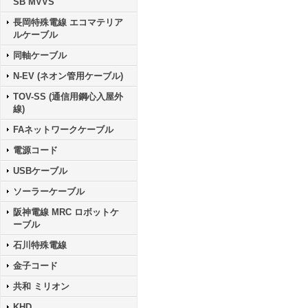
SB MVVS
長岡特殊電線 エコマテリア
ルケーブル
同軸ケーブル
N-EV (ネオン管用ケーブル)
TOV-SS (通信用鋼心入屋外
線)
FAネットワークケーブル
電源コード
USBケーブル
ソーラーケーブル
阪神電線 MRC ロボットケ
ーブル
石川特殊電線
金子コード
共和 ミリオン
KHD