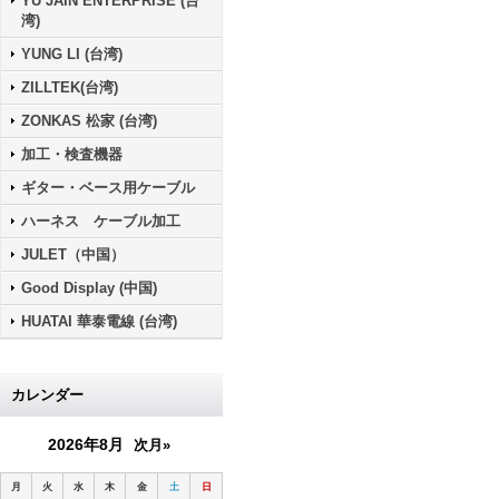
YU JAIN ENTERPRISE (台
湾)
YUNG LI (台湾)
ZILLTEK(台湾)
ZONKAS 松家 (台湾)
加工・検査機器
ギター・ベース用ケーブル
ハーネス ケーブル加工
JULET（中国）
Good Display (中国)
HUATAI 華泰電線 (台湾)
カレンダー
2026年8月
次月»
月
火
水
木
金
土
日