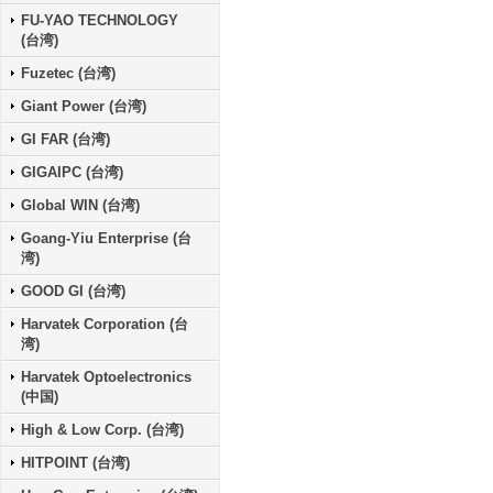
FU-YAO TECHNOLOGY
(台湾)
Fuzetec (台湾)
Giant Power (台湾)
GI FAR (台湾)
GIGAIPC (台湾)
Global WIN (台湾)
Goang-Yiu Enterprise (台
湾)
GOOD GI (台湾)
Harvatek Corporation (台
湾)
Harvatek Optoelectronics
(中国)
High & Low Corp. (台湾)
HITPOINT (台湾)