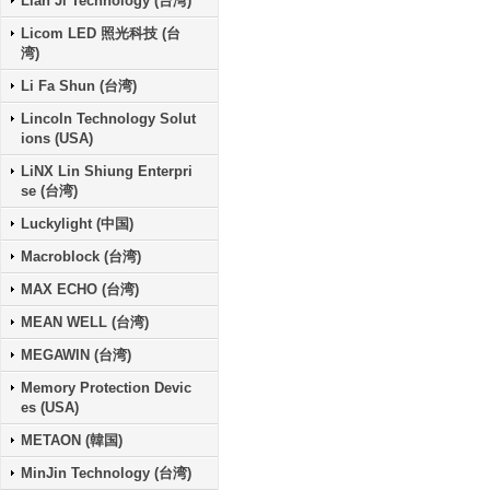
Lian Ji Technology (台湾)
Licom LED 照光科技 (台
湾)
Li Fa Shun (台湾)
Lincoln Technology Solut
ions (USA)
LiNX Lin Shiung Enterpri
se (台湾)
Luckylight (中国)
Macroblock (台湾)
MAX ECHO (台湾)
MEAN WELL (台湾)
MEGAWIN (台湾)
Memory Protection Devic
es (USA)
METAON (韓国)
MinJin Technology (台湾)