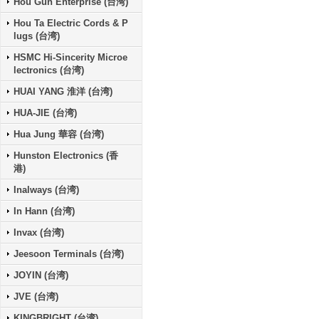
Hou Gun Enterprise (台湾)
Hou Ta Electric Cords & P
lugs (台湾)
HSMC Hi-Sincerity Microe
lectronics (台湾)
HUAI YANG 淮洋 (台湾)
HUA-JIE (台湾)
Hua Jung 華容 (台湾)
Hunston Electronics (香
港)
Inalways (台湾)
In Hann (台湾)
Invax (台湾)
Jeesoon Terminals (台湾)
JOYIN (台湾)
JVE (台湾)
KINGBRIGHT (台湾)