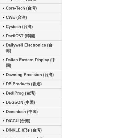
Core-Tech (台湾)
CWE (台湾)
Cystech (台湾)
DaeilCST (韓国)
Dailywell Electronics (台
湾)
Dalian Eastern Display (中
国)
Dawning Precision (台湾)
DB Products (香港)
DediProg (台湾)
DEGSON (中国)
Denentech (中国)
DICGU (台湾)
DINKLE 町洋 (台湾)