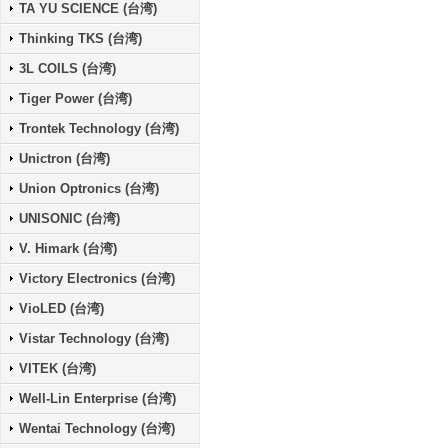
TA YU SCIENCE (台湾)
Thinking TKS (台湾)
3L COILS (台湾)
Tiger Power (台湾)
Trontek Technology (台湾)
Unictron (台湾)
Union Optronics (台湾)
UNISONIC (台湾)
V. Himark (台湾)
Victory Electronics (台湾)
VioLED (台湾)
Vistar Technology (台湾)
VITEK (台湾)
Well-Lin Enterprise (台湾)
Wentai Technology (台湾)