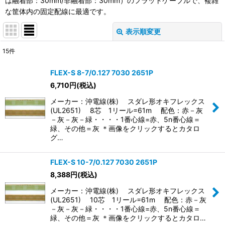
は融着部：30mm/非融着部：30mm）のフラットケーブルで、複雑
な筐体内の固定配線に最適です。
表示順変更
閉じる
15
件
表示数
:
FLEX-S 8-7/0.127 7030 2651P
6,710
円
(税込)
並び順
:
メーカー：沖電線(株) スダレ形オキフレックス
(UL2651) 8芯 1リール=61m 配色：赤－灰
絞り込む
－灰－灰－緑・・・・1番心線=赤、5n番心線＝
緑、その他＝灰 ＊画像をクリックするとカタロ
グ…
FLEX-S 10-7/0.127 7030 2651P
8,388
円
(税込)
メーカー：沖電線(株) スダレ形オキフレックス
(UL2651) 10芯 1リール=61m 配色：赤－灰
－灰－灰－緑・・・・1番心線=赤、5n番心線＝
緑、その他＝灰 ＊画像をクリックするとカタロ…