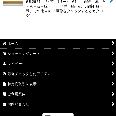
(UL2651) 64芯 1リール=61m 配色：赤－灰
－灰－灰－緑・・・・1番心線=赤、5n番心線＝
緑、その他＝灰 ＊画像をクリックするとカタロ
グ…
ホーム
ショッピングカート
マイページ
最近チェックしたアイテム
特定商取引法表示
ご利用案内
お問い合わせ