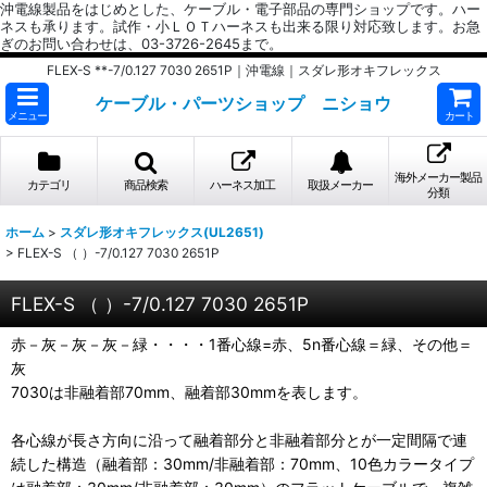
沖電線製品をはじめとした、ケーブル・電子部品の専門ショップです。ハー
ネスも承ります。試作・小ＬＯＴハーネスも出来る限り対応致します。お急
ぎのお問い合わせは、03-3726-2645まで。
FLEX-S **-7/0.127 7030 2651P｜沖電線｜スダレ形オキフレックス
ケーブル・パーツショップ ニショウ
メニュー
カート
海外メーカー製品
カテゴリ
商品検索
ハーネス加工
取扱メーカー
分類
ホーム
>
スダレ形オキフレックス(UL2651)
>
FLEX-S （ ）-7/0.127 7030 2651P
FLEX-S （ ）-7/0.127 7030 2651P
赤－灰－灰－灰－緑・・・・1番心線=赤、5n番心線＝緑、その他＝
灰
7030は非融着部70mm、融着部30mmを表します。
各心線が長さ方向に沿って融着部分と非融着部分とが一定間隔で連
続した構造（融着部：30mm/非融着部：70mm、10色カラータイプ