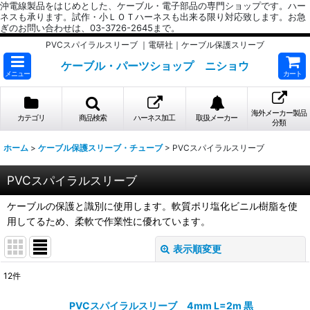
沖電線製品をはじめとした、ケーブル・電子部品の専門ショップです。ハー
ネスも承ります。試作・小ＬＯＴハーネスも出来る限り対応致します。お急
ぎのお問い合わせは、03-3726-2645まで。
PVCスパイラルスリーブ ｜電研社｜ケーブル保護スリーブ
ケーブル・パーツショップ ニショウ
メニュー
カート
海外メーカー製品
カテゴリ
商品検索
ハーネス加工
取扱メーカー
分類
ホーム
>
ケーブル保護スリーブ・チューブ
>
PVCスパイラルスリーブ
PVCスパイラルスリーブ
ケーブルの保護と識別に使用します。軟質ポリ塩化ビニル樹脂を使
用してるため、柔軟で作業性に優れています。
表示順変更
閉じる
12
件
表示数
:
PVCスパイラルスリーブ 4mm L=2m 黒