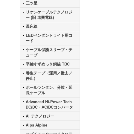
三ツ星
リケンケーブルテクノロジ
ー (旧 進興電線)
温床線
LEDペンダントライト用コ
ード
ケーブル保護スリーブ・チ
ューブ
平編すずめっき銅線 TBC
養生テープ（運用／撤去／
停止）
ポールランタン、分岐・延
長ケーブル
Advanced Hi-Power Tech
DC/DC・AC/DCコンバータ
AI テクノロジー
Alps Alpine