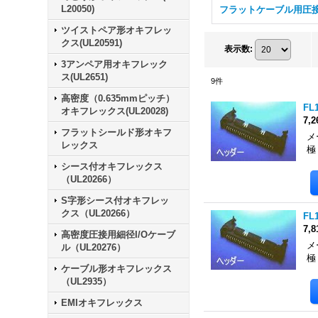
L20050)
ツイストペア形オキフレッ
クス(UL20591)
表示数
:
3アンペア用オキフレック
ス(UL2651)
9
件
高密度（0.635mmピッチ）
FL
オキフレックス(UL20028)
7,
フラットシールド形オキフ
メ
レックス
極
シース付オキフレックス
（UL20266）
S字形シース付オキフレッ
クス（UL20266）
FL
7,
高密度圧接用細径I/Oケーブ
メ
ル（UL20276）
極
ケーブル形オキフレックス
（UL2935）
EMIオキフレックス