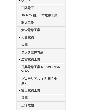
クラベ
三陽電工
JMACS (旧 日本電線工業)
測温工業
大栄電線工業
大樹電線
大電
タツタ立井電線
二宮電線工業
日興電線工業 NSKVG NSK
VG-S
プロテリアル（旧 日立金
属）
富士電線工業
福電
三河電機