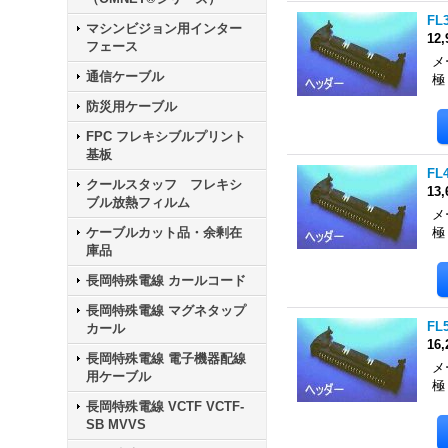
FL
マシンビジョン用インター
12
フェース
メ
通信ケーブル
極
防災用ケーブル
FPC フレキシブルプリント
基板
FL
クールスタッフ フレキシ
13
ブル放熱フィルム
メ
ケーブルカット品・余剰在
極
庫品
長岡特殊電線 カールコード
長岡特殊電線 マグネタップ
FL
カール
16
長岡特殊電線 電子機器配線
メ
用ケーブル
極
長岡特殊電線 VCTF VCTF-
SB MVVS