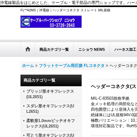
沖電線製品をはじめとした、ケーブル・電子部品の専門ショップです。ハーネス
FL**A2MS｜沖電線｜ヘッダーコネクタ ストレート MIL規格
商品カテゴリ一覧
ニショウ NEWS
ハーネス加工
ホーム
>
フラットケーブル用圧接 FLコネクタ
>
ヘッダーコネク
商品カテゴリ一覧
ヘッダーコネクタ(ス
ブリッジ形オキフレックス
(UL2651)
MIL-C-83503規格準拠
金メッキ処理の局部化な
スダレ形オキフレックス(U
四包囲壁により逆挿入を
L2651)
絶縁体にはUL規格94V-
極数バリエーション：10,14,16,
柔軟形1.0mmピッチオキフ
環境対応製品です。RoH
レックス(UL2651)
可とう形オキフレックス(U