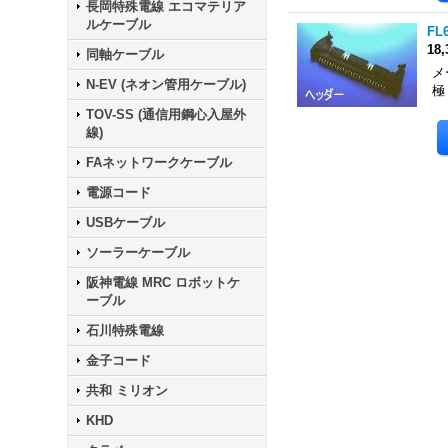
長岡特殊電線 エコマテリア
ルケーブル
FL
18
同軸ケーブル
メ
N-EV (ネオン管用ケーブル)
極
TOV-SS (通信用鋼心入屋外
線)
FAネットワークケーブル
電源コード
USBケーブル
ソーラーケーブル
阪神電線 MRC ロボットケ
ーブル
石川特殊電線
金子コード
共和 ミリオン
KHD