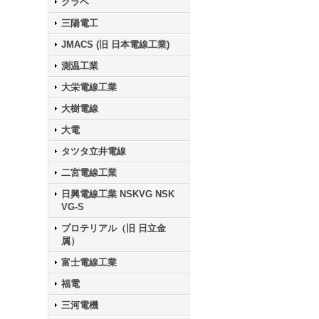
クラベ
三陽電工
JMACS (旧 日本電線工業)
測温工業
大栄電線工業
大樹電線
大電
タツタ立井電線
二宮電線工業
日興電線工業 NSKVG NSK
VG-S
プロテリアル（旧 日立金
属）
富士電線工業
福電
三河電機