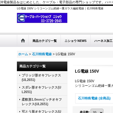
沖電線製品をはじめとした、ケーブル・電子部品の専門ショップです。ハーネス
LG電線 150V シリコーンゴム絶縁一重ガラス編組電線｜石川特殊電線
商品カテゴリ一覧
ニショウ NEWS
ハーネス加工
ホーム
>
石川特殊電線
>
LG電線 150V
商品カテゴリ一覧
LG電線 150V
ブリッジ形オキフレックス
(UL2651)
LG電線 150V
シリコーンゴム絶縁一重
スダレ形オキフレックス(U
L2651)
石川特殊電線 (全商品)
柔軟形1.0mmピッチオキフ
レックス(UL2651)
可とう形オキフレックス(U
表示数
: