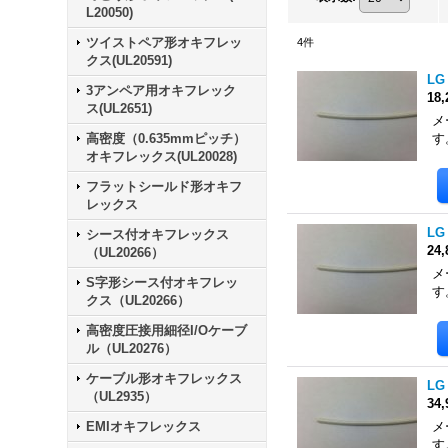
L20050)
ツイストペア形オキフレッ
4
件
クス(UL20591)
LG
3アンペア用オキフレック
18
ス(UL2651)
メ
高密度（0.635mmピッチ）
す
オキフレックス(UL20028)
フラットシールド形オキフ
レックス
LG
シース付オキフレックス
24
（UL20266）
メ
S字形シース付オキフレッ
す
クス（UL20266）
高密度圧接用細径I/Oケーブ
ル（UL20276）
ケーブル形オキフレックス
LG
（UL2935）
34
EMIオキフレックス
メ
す