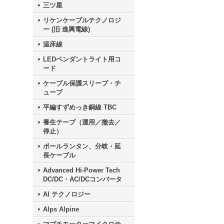
三ツ星
リケンケーブルテクノロジ
ー (旧 進興電線)
温床線
LEDペンダントライト用コ
ード
ケーブル保護スリーブ・チ
ューブ
平編すずめっき銅線 TBC
養生テープ（運用／撤去／
停止）
ポールランタン、分岐・延
長ケーブル
Advanced Hi-Power Tech
DC/DC・AC/DCコンバータ
AI テクノロジー
Alps Alpine