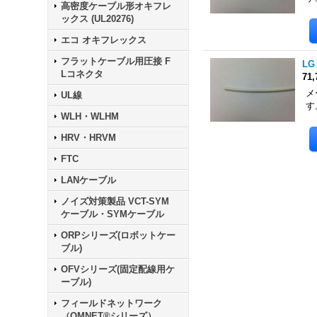
高密度ケーブル形オキフレ
ックス (UL20276)
エコ オキフレックス
フラットケーブル用圧接 F
LG
Lコネクタ
71
メ
UL線
す
WLH・WLHM
HRV・HRVM
FTC
LANケーブル
ノイズ対策製品 VCT-SYM
ケーブル・SYMケーブル
ORPシリーズ(ロボットケー
ブル)
OFVシリーズ(固定配線用ケ
ーブル)
フィールドネットワーク
（OMNET®シリーズ）