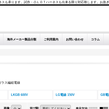
も承ります。試作・小ＬＯＴハーネスも出来る限り対応致します。お急ぎのお問い
海外メーカー製品分類
ご利用案内
お問い合わせ
コラム
ガラス編組電線
LKGB 600V
LG電線 150V
GB電
画像
:
並び順
:
表示方法
: