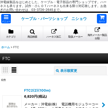
沖電線製品をはじめとした、ケーブル・電子部品の専門ショップです。ハー
ネスも承ります。試作・小ＬＯＴハーネスも出来る限り対応致します。お急
ぎのお問い合わせは、03-3726-2645まで。
ケーブル・パーツショップ ニショウ
メニュー
カート
海外メーカー製品
カテゴリ
商品検索
ハーネス加工
取扱メーカー
分類
ホーム
>
FTC
FTC
表示順変更
閉じる
6
件
表示数
:
FTC2(2)(100m)
6,820
円
(税込)
並び順
:
メーカー：沖電線(株) 電話機用モジュラーコー