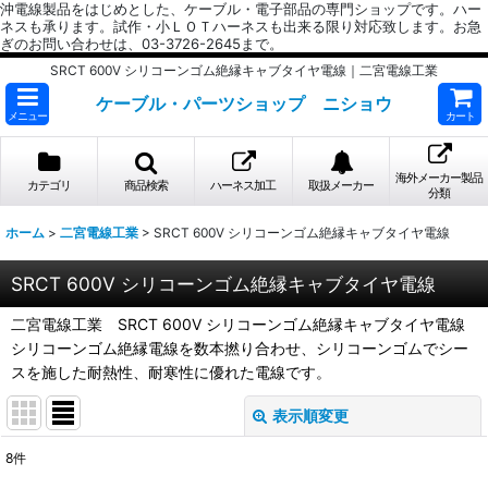
沖電線製品をはじめとした、ケーブル・電子部品の専門ショップです。ハー
ネスも承ります。試作・小ＬＯＴハーネスも出来る限り対応致します。お急
ぎのお問い合わせは、03-3726-2645まで。
SRCT 600V シリコーンゴム絶縁キャブタイヤ電線｜二宮電線工業
ケーブル・パーツショップ ニショウ
メニュー
カート
海外メーカー製品
カテゴリ
商品検索
ハーネス加工
取扱メーカー
分類
ホーム
>
二宮電線工業
>
SRCT 600V シリコーンゴム絶縁キャブタイヤ電線
SRCT 600V シリコーンゴム絶縁キャブタイヤ電線
二宮電線工業 SRCT 600V シリコーンゴム絶縁キャブタイヤ電線
シリコーンゴム絶縁電線を数本撚り合わせ、シリコーンゴムでシー
スを施した耐熱性、耐寒性に優れた電線です。
表示順変更
閉じる
8
件
表示数
: