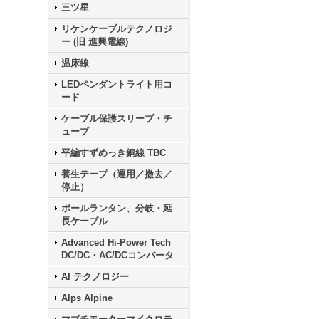
三ツ星
リケンケーブルテクノロジ
ー (旧 進興電線)
温床線
LEDペンダントライト用コ
ード
ケーブル保護スリーブ・チ
ューブ
平編すずめっき銅線 TBC
養生テープ（運用／撤去／
停止）
ポールランタン、分岐・延
長ケーブル
Advanced Hi-Power Tech
DC/DC・AC/DCコンバータ
AI テクノロジー
Alps Alpine