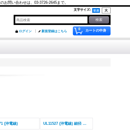
合わせは、03-3726-2645まで。
文字サイズ
:
0
カートの中身
ログイン
新規登録はこちら
71 (沖電線)
UL11527 (沖電線) 細径 可動部用 ロボットケーブル