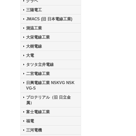
クラベ
三陽電工
JMACS (旧 日本電線工業)
測温工業
大栄電線工業
大樹電線
大電
タツタ立井電線
二宮電線工業
日興電線工業 NSKVG NSK
VG-S
プロテリアル（旧 日立金
属）
富士電線工業
福電
三河電機