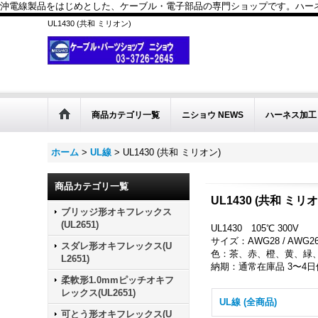
沖電線製品をはじめとした、ケーブル・電子部品の専門ショップです。ハーネス
UL1430 (共和 ミリオン)
商品カテゴリ一覧
ニショウ NEWS
ハーネス加工
ホーム
>
UL線
>
UL1430 (共和 ミリオン)
商品カテゴリ一覧
UL1430 (共和 ミリオ
ブリッジ形オキフレックス
(UL2651)
UL1430 105℃ 300V
サイズ：AWG28 / AWG26 /
スダレ形オキフレックス(U
色：茶、赤、橙、黄、緑
L2651)
納期：通常在庫品 3〜4日
柔軟形1.0mmピッチオキフ
レックス(UL2651)
UL線 (全商品)
可とう形オキフレックス(U