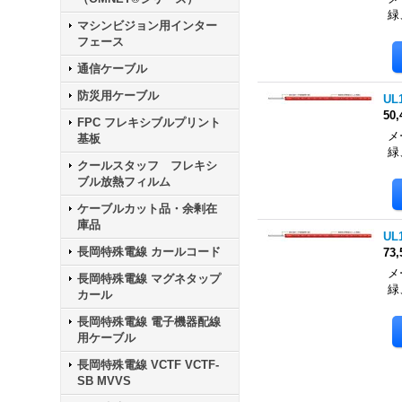
緑
マシンビジョン用インター
フェース
通信ケーブル
防災用ケーブル
UL
50
FPC フレキシブルプリント
メ
基板
緑
クールスタッフ フレキシ
ブル放熱フィルム
ケーブルカット品・余剰在
庫品
UL
長岡特殊電線 カールコード
73
メ
長岡特殊電線 マグネタップ
緑
カール
長岡特殊電線 電子機器配線
用ケーブル
長岡特殊電線 VCTF VCTF-
SB MVVS