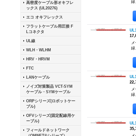
緑
高密度ケーブル形オキフレ
ックス (UL20276)
エコ オキフレックス
フラットケーブル用圧接 F
UL
Lコネクタ
17
UL線
メ
緑
WLH・WLHM
HRV・HRVM
FTC
UL
LANケーブル
22
ノイズ対策製品 VCT-SYM
メ
ケーブル・SYMケーブル
緑
ORPシリーズ(ロボットケー
ブル)
OFVシリーズ(固定配線用ケ
ーブル)
UL
35
フィールドネットワーク
（OMNET®シリーズ）
メ