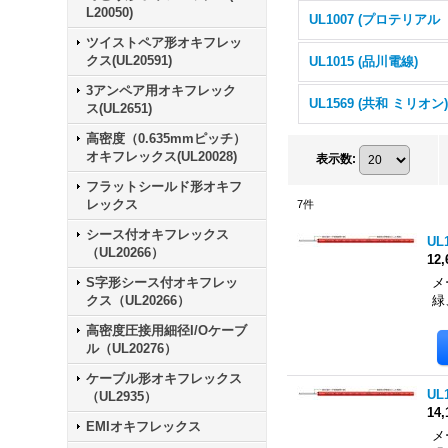
L20050)
ツイストペア形オキフレッ
クス(UL20591)
UL1015 (品川電線)
3アンペア用オキフレック
UL1569 (共和 ミリオン
ス(UL2651)
高密度（0.635mmピッチ）
オキフレックス(UL20028)
表示数
:
フラットシールド形オキフ
レックス
7
件
シース付オキフレックス
UL
（UL20266）
12
S字形シース付オキフレッ
メ
クス（UL20266）
緑
高密度圧接用細径I/Oケーブ
ル（UL20276）
ケーブル形オキフレックス
UL
（UL2935）
14
EMIオキフレックス
メ