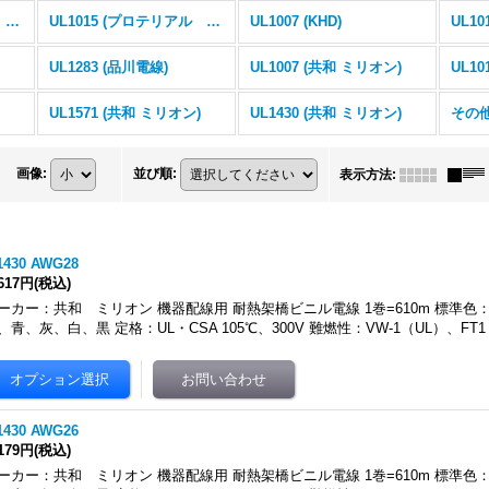
UL1007 (プロテリアル 旧 日立金属)
UL1015 (プロテリアル 旧 日立金属)
UL1007 (KHD)
UL10
UL1283 (品川電線)
UL1007 (共和 ミリオン)
)
UL1571 (共和 ミリオン)
UL1430 (共和 ミリオン)
その他
画像
:
並び順
:
表示方法
:
1430 AWG28
,617円
(税込)
ーカー：共和 ミリオン 機器配線用 耐熱架橋ビニル電線 1巻=610m 標準
、青、灰、白、黒 定格：UL・CSA 105℃、300V 難燃性：VW-1（UL）、FT
1430 AWG26
,179円
(税込)
ーカー：共和 ミリオン 機器配線用 耐熱架橋ビニル電線 1巻=610m 標準