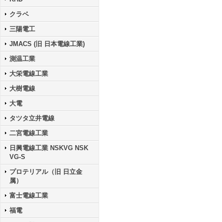
クラベ
三陽電工
JMACS (旧 日本電線工業)
測温工業
大栄電線工業
大樹電線
大電
タツタ立井電線
二宮電線工業
日興電線工業 NSKVG NSK
VG-S
プロテリアル（旧 日立金
属）
富士電線工業
福電