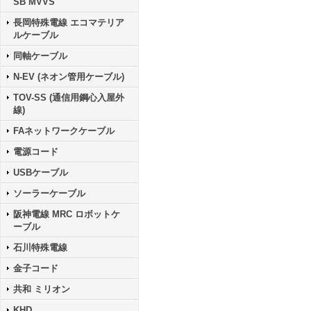
SB MVVS
長岡特殊電線 エコマテリア
ルケーブル
同軸ケーブル
N-EV (ネオン管用ケーブル)
TOV-SS (通信用鋼心入屋外
線)
FAネットワークケーブル
電源コード
USBケーブル
ソーラーケーブル
阪神電線 MRC ロボットケ
ーブル
石川特殊電線
金子コード
共和 ミリオン
KHD