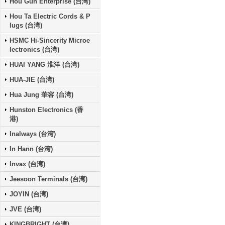
Hou Gun Enterprise (台湾)
Hou Ta Electric Cords & P
lugs (台湾)
HSMC Hi-Sincerity Microe
lectronics (台湾)
HUAI YANG 淮洋 (台湾)
HUA-JIE (台湾)
Hua Jung 華容 (台湾)
Hunston Electronics (香
港)
Inalways (台湾)
In Hann (台湾)
Invax (台湾)
Jeesoon Terminals (台湾)
JOYIN (台湾)
JVE (台湾)
KINGBRIGHT (台湾)