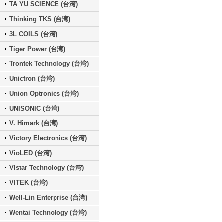
TA YU SCIENCE (台湾)
Thinking TKS (台湾)
3L COILS (台湾)
Tiger Power (台湾)
Trontek Technology (台湾)
Unictron (台湾)
Union Optronics (台湾)
UNISONIC (台湾)
V. Himark (台湾)
Victory Electronics (台湾)
VioLED (台湾)
Vistar Technology (台湾)
VITEK (台湾)
Well-Lin Enterprise (台湾)
Wentai Technology (台湾)