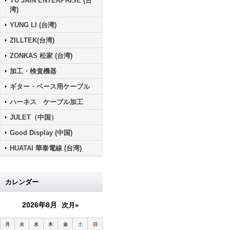
YU JAIN ENTERPRISE (台
湾)
YUNG LI (台湾)
ZILLTEK(台湾)
ZONKAS 松家 (台湾)
加工・検査機器
ギター・ベース用ケーブル
ハーネス ケーブル加工
JULET（中国）
Good Display (中国)
HUATAI 華泰電線 (台湾)
カレンダー
2026年8月
次月»
月
火
水
木
金
土
日