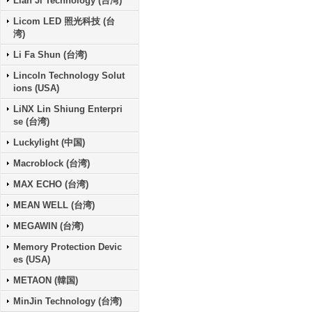
Lian Ji Technology (台湾)
Licom LED 照光科技 (台
湾)
Li Fa Shun (台湾)
Lincoln Technology Solut
ions (USA)
LiNX Lin Shiung Enterpri
se (台湾)
Luckylight (中国)
Macroblock (台湾)
MAX ECHO (台湾)
MEAN WELL (台湾)
MEGAWIN (台湾)
Memory Protection Devic
es (USA)
METAON (韓国)
MinJin Technology (台湾)