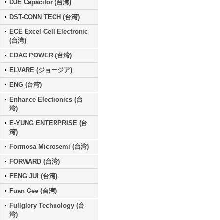
DJE Capacitor (台湾)
DST-CONN TECH (台湾)
ECE Excel Cell Electronic
(台湾)
EDAC POWER (台湾)
ELVARE (ジョージア)
ENG (台湾)
Enhance Electronics (台
湾)
E-YUNG ENTERPRISE (台
湾)
Formosa Microsemi (台湾)
FORWARD (台湾)
FENG JUI (台湾)
Fuan Gee (台湾)
Fullglory Technology (台
湾)