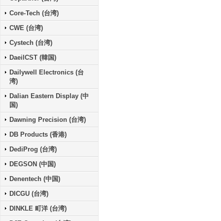
Core-Tech (台湾)
CWE (台湾)
Cystech (台湾)
DaeilCST (韓国)
Dailywell Electronics (台
湾)
Dalian Eastern Display (中
国)
Dawning Precision (台湾)
DB Products (香港)
DediProg (台湾)
DEGSON (中国)
Denentech (中国)
DICGU (台湾)
DINKLE 町洋 (台湾)