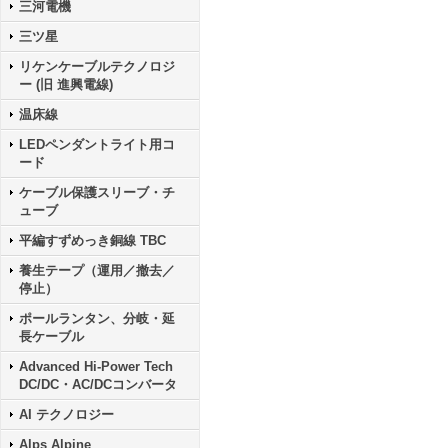
三河電機
三ツ星
リケンケーブルテクノロジ
ー (旧 進興電線)
温床線
LEDペンダントライト用コ
ード
ケーブル保護スリーブ・チ
ューブ
平編すずめっき銅線 TBC
養生テープ（運用／撤去／
停止）
ポールランタン、分岐・延
長ケーブル
Advanced Hi-Power Tech
DC/DC・AC/DCコンバータ
AI テクノロジー
Alps Alpine