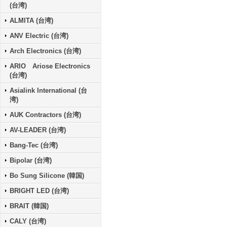
(台湾)
ALMITA (台湾)
ANV Electric (台湾)
Arch Electronics (台湾)
ARIO Ariose Electronics
(台湾)
Asialink International (台
湾)
AUK Contractors (台湾)
AV-LEADER (台湾)
Bang-Tec (台湾)
Bipolar (台湾)
Bo Sung Silicone (韓国)
BRIGHT LED (台湾)
BRAIT (韓国)
CALY (台湾)