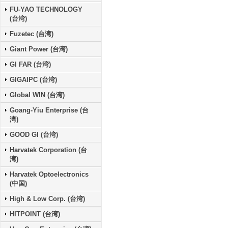
FU-YAO TECHNOLOGY
(台湾)
Fuzetec (台湾)
Giant Power (台湾)
GI FAR (台湾)
GIGAIPC (台湾)
Global WIN (台湾)
Goang-Yiu Enterprise (台
湾)
GOOD GI (台湾)
Harvatek Corporation (台
湾)
Harvatek Optoelectronics
(中国)
High & Low Corp. (台湾)
HITPOINT (台湾)