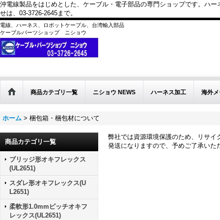
沖電線製品をはじめとした、ケーブル・電子部品の専門ショップです。ハー
せは、03-3726-2645まで。
電線、ハーネス、ロボットケーブル、台湾輸入部品
ケーブルパーツショップ ニショウ
商品カテゴリ一覧
ニショウ NEWS
ハーネス加工
海外メ
ホーム
>
梱包箱・梱包材について
弊社では資源環境保護のため、リサイ
商品カテゴリ一覧
発送になりますので、予めご了承いた
ブリッジ形オキフレックス
(UL2651)
スダレ形オキフレックス(U
L2651)
柔軟形1.0mmピッチオキフ
レックス(UL2651)